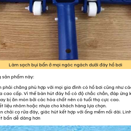
Làm sạch bụi bẩn ở mọi ngóc ngách dưới đáy hồ bơi
g sản phẩm này:
 phải chăng phù hợp với mọi gia đình có hồ bơi cũng như các
ựa cao cấp. Vì thế bàn hút đáy hồ có độ chắc chắn, đáp ứng 
y bị ăn mòn bởi các hóa chất nên có tuổi thọ cực cao.
ất liệu nhôm
hoặc nhựa cho khách hàng lựa chọn.
 chải cọ rửa đáy, giác hút kết hợp với ống mềm nối dài. Lin
ất bẩn dễ dàng hơn