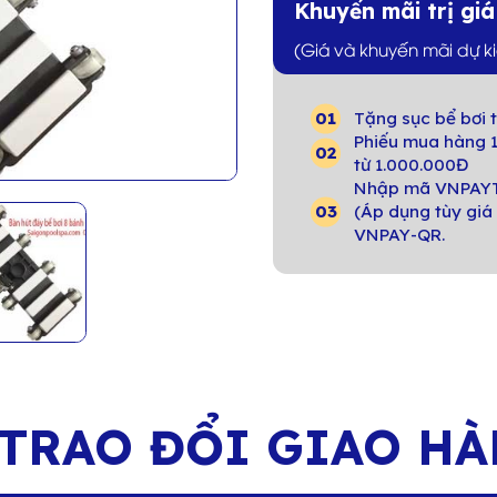
Khuyến mãi trị gi
(Giá và khuyến mãi dự k
Tặng sục bể bơi t
Phiếu mua hàng 1
từ 1.000.000Đ
Nhập mã VNPAYT
(Áp dụng tùy giá 
VNPAY-QR.
 TRAO
ĐỔI GIAO H