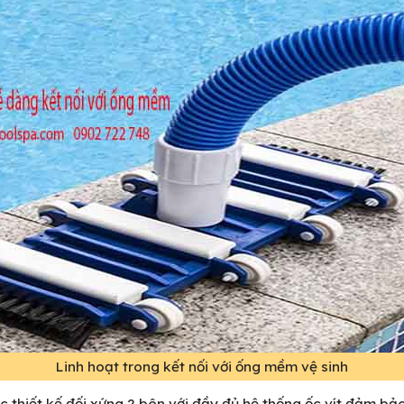
Linh hoạt trong kết nối với ống mềm vệ sinh
c thiết kế đối xứng 2 bên với đầy đủ hệ thống ốc vít đảm bả