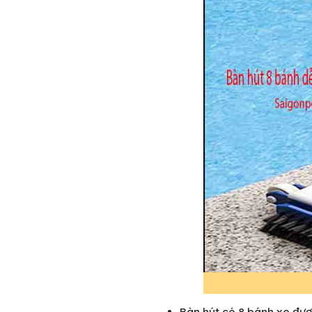
Bàn hút có 8 bánh xe đượ