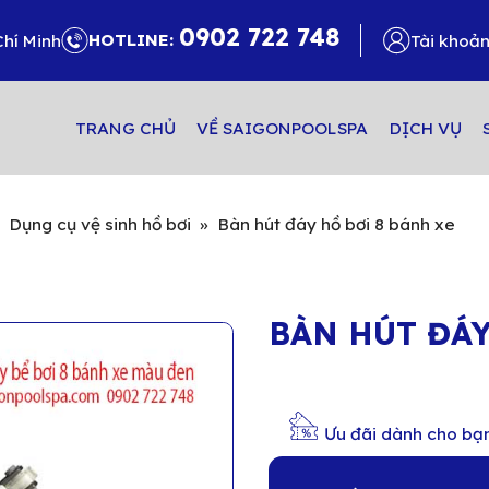
0902 722 748
HOTLINE:
Chí Minh
Tài khoả
TRANG CHỦ
VỀ SAIGONPOOLSPA
DỊCH VỤ
»
Dụng cụ vệ sinh hồ bơi
»
Bàn hút đáy hồ bơi 8 bánh xe
BÀN HÚT ĐÁY
Ưu đãi dành cho bạ