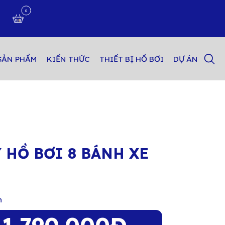
0
n
SẢN PHẨM
KIẾN THỨC
THIẾT BỊ HỒ BƠI
DỰ ÁN
 HỒ BƠI 8 BÁNH XE
n