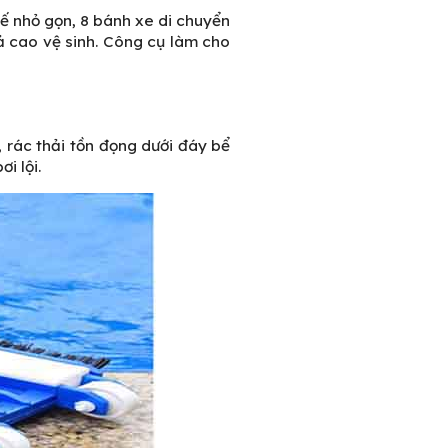
kế nhỏ gọn, 8 bánh xe di chuyển
ả cao vệ sinh. Công cụ làm cho
 rác thải tồn đọng dưới đáy bể
i lội.