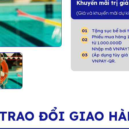
Khuyến mãi trị gi
(Giá và khuyến mãi dự k
Tặng sục bể bơi t
Phiếu mua hàng 1
từ 1.000.000Đ
Nhập mã VNPAYT
(Áp dụng tùy giá 
VNPAY-QR.
 TRAO
ĐỔI GIAO H