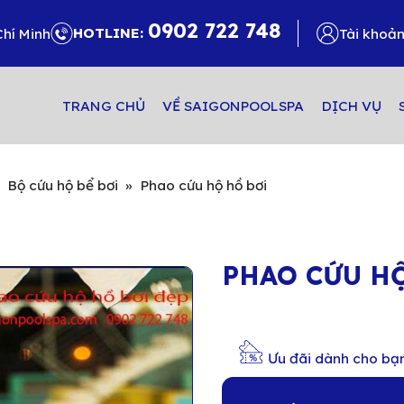
0902 722 748
HOTLINE:
Chí Minh
Tài khoả
TRANG CHỦ
VỀ SAIGONPOOLSPA
DỊCH VỤ
»
Bộ cứu hộ bể bơi
»
Phao cứu hộ hồ bơi
PHAO CỨU H
Ưu đãi dành cho bạ