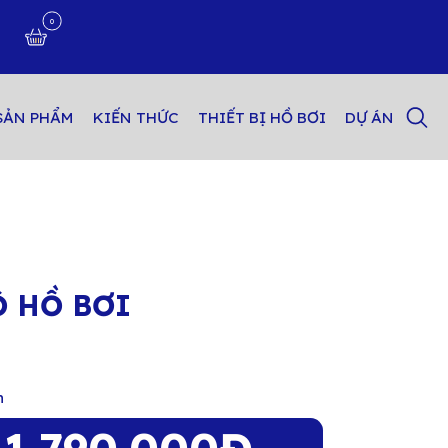
0
n
SẢN PHẨM
KIẾN THỨC
THIẾT BỊ HỒ BƠI
DỰ ÁN
Ộ HỒ BƠI
n