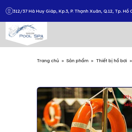
312/37 Hà Huy Giáp, Kp.3, P. Thạnh Xuân, Q.12, Tp. Hồ 
Search
Trang chủ
»
Sản phẩm
»
Thiết bị hồ bơi