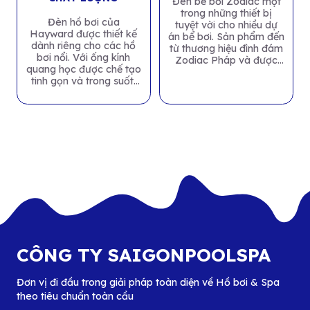
Đèn bể bơi Zodiac một
trong những thiết bị
Đèn hồ bơi của
tuyệt vời cho nhiều dự
Hayward được thiết kế
án bể bơi. Sản phẩm đến
dành riêng cho các hồ
từ thương hiệu đình đám
bơi nổi. Với ống kính
Zodiac Pháp và được
quang học được chế tạo
sản...
tinh gọn và trong suốt.
Đèn phát...
CÔNG TY SAIGONPOOLSPA
Đơn vị đi đầu trong giải pháp toàn diện về Hồ bơi & Spa
theo tiêu chuẩn toàn cầu