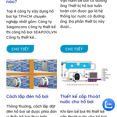
Vận hành bể bơi có đường
nào?
ống Thiết bị hồ bơi tuần
hoàn còn được gọi là hệ
Top 8 công ty xây dựng hồ
thống lọc nước có đường
bơi tại TPHCM chuyên
ống. Đa phần thiết bị này
nghiệp nhất gồm: Công ty
được...
Saigoncons Công ty thiết kế
thi công hồ bơi SEAPOOLVN
Công ty thiết kế...
CHI TIẾT
CHI TIẾT
Cách lắp đèn hồ bơi
Thiết kế cấp thoát
nước cho hồ bơi
Thông thường, cách lắp đặt
đèn hồ bơi sẽ được phía đơn
Khi làm bể bơi thì thiết kế
vị thầu hồ bơi thực hiện.
cấp thoát nước cho hồ bơi