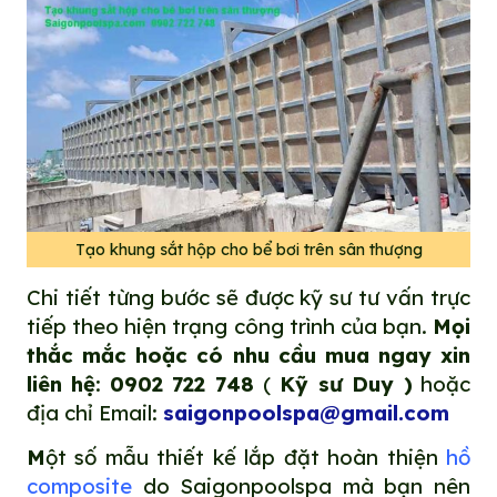
Tạo khung sắt hộp cho bể bơi trên sân thượng
Chi tiết từng bước sẽ được kỹ sư tư vấn trực
tiếp theo hiện trạng công trình của bạn.
Mọi
thắc mắc hoặc có nhu cầu mua ngay xin
liên hệ
:
0902 722 748
(
Kỹ sư Duy )
hoặc
địa chỉ Email:
saigonpoolspa@gmail.com
M
ột số mẫu thiết kế lắp đặt hoàn thiện
hồ
composite
do Saigonpoolspa mà bạn nên