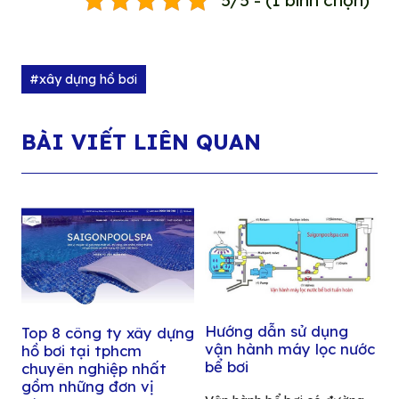
5/5 - (1 bình chọn)
#xây dựng hồ bơi
BÀI VIẾT LIÊN QUAN
Hướng dẫn sử dụng
Top 8 công ty xây dựng
vận hành máy lọc nước
hồ bơi tại tphcm
bể bơi
chuyên nghiệp nhất
gồm những đơn vị