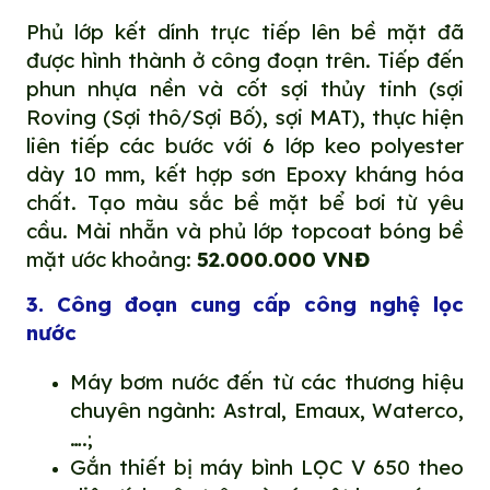
Phủ lớp kết dính trực tiếp lên bề mặt đã
được hình thành ở công đoạn trên. Tiếp đến
phun nhựa nền và cốt sợi thủy tinh (sợi
Roving (Sợi thô/Sợi Bố), sợi MAT), thực hiện
liên tiếp các bước với 6 lớp keo polyester
dày 10 mm, kết hợp sơn Epoxy kháng hóa
chất. Tạo màu sắc bề mặt bể bơi từ yêu
cầu. Mài nhẵn và phủ lớp topcoat bóng bề
mặt ước khoảng:
52.000.000 VNĐ
3. Công đoạn cung cấp công nghệ lọc
nước
Máy bơm nước đến từ các thương hiệu
chuyên ngành: Astral, Emaux, Waterco,
….;
Gắn thiết bị máy bình LỌC V 650 theo