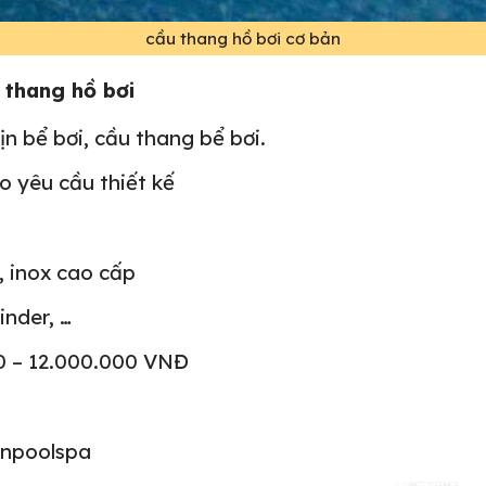
cầu thang hồ bơi cơ bản
 thang hồ bơi
ịn bể bơi, cầu thang bể bơi.
o yêu cầu thiết kế
, inox cao cấp
inder, …
00 – 12.000.000 VNĐ
onpoolspa