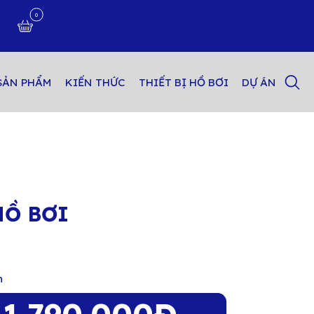
0
n
SẢN PHẨM
KIẾN THỨC
THIẾT BỊ HỒ BƠI
DỰ ÁN
HỒ BƠI
n