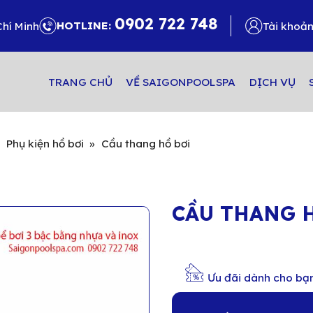
0902 722 748
HOTLINE:
Chí Minh
Tài khoả
TRANG CHỦ
VỀ SAIGONPOOLSPA
DỊCH VỤ
»
Phụ kiện hồ bơi
»
Cầu thang hồ bơi
CẦU THANG 
Ưu đãi dành cho bạ