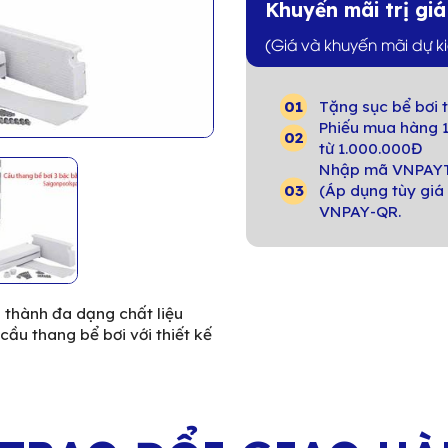
Khuyến mãi trị gi
(Giá và khuyến mãi dự k
Tặng sục bể bơi t
Phiếu mua hàng 1
từ 1.000.000Đ
Nhập mã VNPAYT
(Áp dụng tùy giá 
VNPAY-QR.
u thành đa dạng chất liệu
ầu thang bể bơi với thiết kế