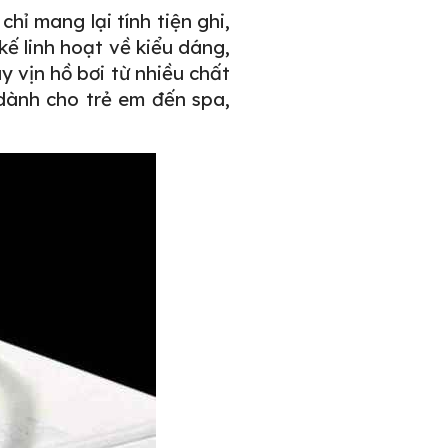
hỉ mang lại tính tiện ghi,
kế linh hoạt về kiểu dáng,
y vịn hồ bơi từ nhiều chất
 dành cho trẻ em đến spa,