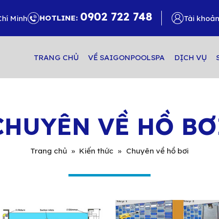
0902 722 748
HOTLINE:
Chí Minh
Tài khoả
TRANG CHỦ
VỀ SAIGONPOOLSPA
DỊCH VỤ
CHUYÊN VỀ HỒ BƠ
Trang chủ
»
Kiến thức
»
Chuyên về hồ bơi