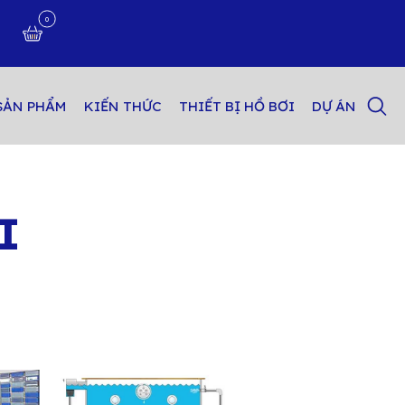
0
n
SẢN PHẨM
KIẾN THỨC
THIẾT BỊ HỒ BƠI
DỰ ÁN
I