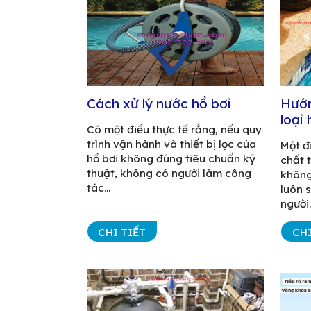
Cách xử lý nước hồ bơi
Hướn
loại
Có một điều thực tế rằng, nếu quy
trình vận hành và thiết bị lọc của
Một đ
hồ bơi không đúng tiêu chuẩn kỹ
chất t
thuật, không có người làm công
không
tác...
luôn 
người..
CHI TIẾT
CHI