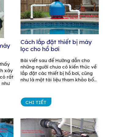
Cách lắp đặt thiết bị máy
 máy
lọc cho hồ bơi
Bài viết sau để Hướng dẫn cho
thấy
những người chưa có kiến thức về
nh xây
lắp đặt các thiết bị hồ bơi, cũng
có rất
như là một tài liệu tham khảo bổ...
h như
CHI TIẾT