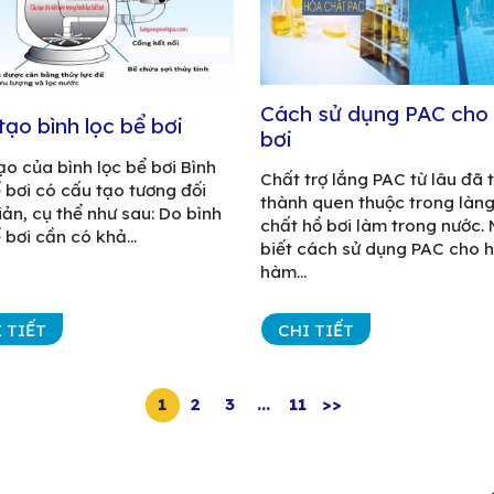
Cách sử dụng PAC cho
tạo bình lọc bể bơi
bơi
ạo của bình lọc bể bơi Bình
Chất trợ lắng PAC từ lâu đã t
ể bơi có cấu tạo tương đối
thành quen thuộc trong làn
iản, cụ thể như sau: Do bình
chất hồ bơi làm trong nước.
 bơi cần có khả...
biết cách sử dụng PAC cho h
hàm...
 TIẾT
CHI TIẾT
1
2
3
…
11
>>