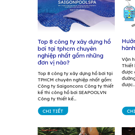
Hướn
Top 8 công ty xây dựng hồ
hành
bơi tại tphcm chuyên
nghiệp nhất gồm những
Vận h
đơn vị nào?
Thiết
được 
Top 8 công ty xây dựng hồ bơi tại
đường
TPHCM chuyên nghiệp nhất gồm:
được..
Công ty Saigoncons Công ty thiết
kế thi công hồ bơi SEAPOOLVN
Công ty thiết kế...
CHI TIẾT
CHI