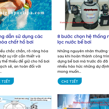
g dẫn sử dụng các
8 bước chọn hệ thống
 hóa chất hồ bơi
lọc nước bể bơi
iều chắc chắn, rõ ràng hóa
Những nguyên nhân thường 
hật sự rất cần thiết và
sau khi hoàn thành công trì
 thể thiếu để giữ cho hồ bơi
dựng bể bơi mà trước đó đã 
sạch sẽ, an toàn đối với
nhiều háo hức những dự địn
.
mong muốn...
 TIẾT
CHI TIẾT