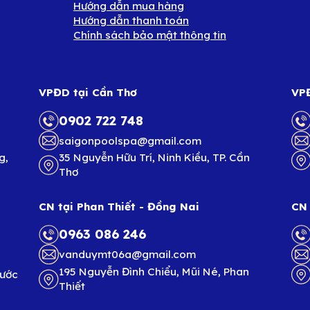
Hướng dẫn mua hàng
Hướng dẫn thanh toán
Chính sách bảo mật thông tin
VPĐD tại Cần Thơ
VPĐ
0902 722 748
saigonpoolspa@gmail.com
g,
35 Nguyễn Hữu Trí, Ninh Kiều, TP. Cần
Thơ
CN tại Phan Thiết - Đồng Nai
CN 
0963 086 246
vanduymt06a@gmail.com
195 Nguyễn Đình Chiểu, Mũi Né, Phan
hước
Thiết