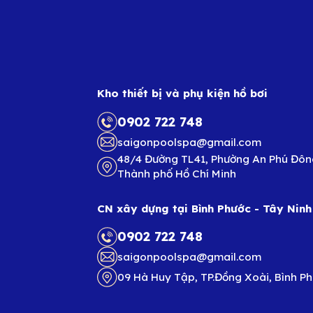
Kho thiết bị và phụ kiện hồ bơi
0902 722 748
saigonpoolspa@gmail.com
48/4 Đường TL41, Phường An Phú Đôn
Thành phố Hồ Chí Minh
CN xây dựng tại Bình Phước - Tây Ninh
0902 722 748
saigonpoolspa@gmail.com
09 Hà Huy Tập, TP.Đồng Xoài, Bình P