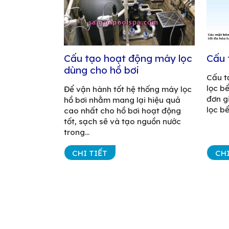
Cấu tạo hoạt động máy lọc
Cấu 
dùng cho hồ bơi
Cấu t
lọc b
Để vận hành tốt hệ thống máy lọc
đơn g
hồ bơi nhằm mang lại hiệu quả
lọc bể
cao nhất cho hồ bơi hoạt động
tốt, sạch sẽ và tạo nguồn nước
trong...
CHI TIẾT
CHI