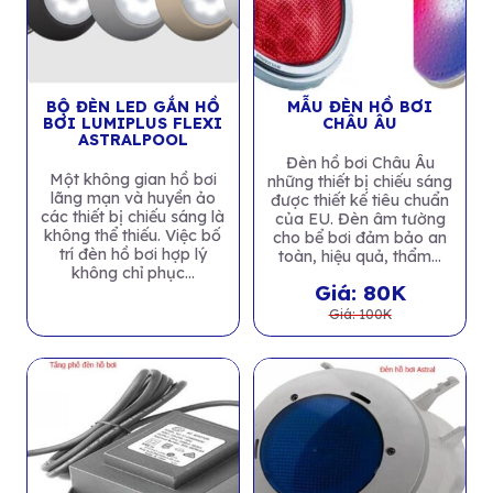
BỘ ĐÈN LED GẮN HỒ
MẪU ĐÈN HỒ BƠI
BƠI LUMIPLUS FLEXI
CHÂU ÂU
ASTRALPOOL
Đèn hồ bơi Châu Âu
Một không gian hồ bơi
những thiết bị chiếu sáng
lãng mạn và huyền ảo
được thiết kế tiêu chuẩn
các thiết bị chiếu sáng là
của EU. Đèn âm tường
không thể thiếu. Việc bố
cho bể bơi đảm bảo an
trí đèn hồ bơi hợp lý
toàn, hiệu quả, thẩm...
không chỉ phục...
Giá: 80K
Giá: 100K