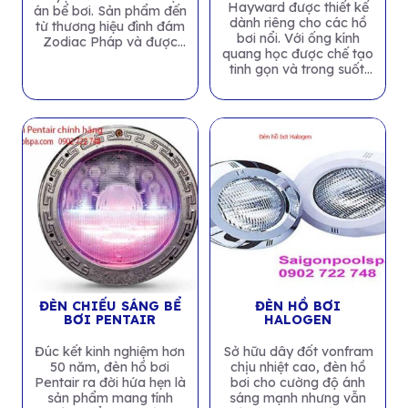
Hayward được thiết kế
án bể bơi. Sản phẩm đến
dành riêng cho các hồ
từ thương hiệu đình đám
bơi nổi. Với ống kính
Zodiac Pháp và được
quang học được chế tạo
sản...
tinh gọn và trong suốt.
Đèn phát...
ĐÈN CHIẾU SÁNG BỂ
ĐÈN HỒ BƠI
BƠI PENTAIR
HALOGEN
Đúc kết kinh nghiệm hơn
Sở hữu dây đốt vonfram
50 năm, đèn hồ bơi
chịu nhiệt cao, đèn hồ
Pentair ra đời hứa hẹn là
bơi cho cường độ ánh
sản phẩm mang tính
sáng mạnh nhưng vẫn