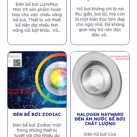
Đèn bể bơi LumiPlus
Hồ bơi không chỉ là nơi
Mini V3 sản phẩm hoàn
thư giãn, bơi lội, mà còn
hảo cho việc chiếu sáng
là một kiến trúc làm đẹp
bể bơi. Thiết bị với thiết
cho ngôi nhà. Để không
kế hiện đại nhiều tính
gian này trở nên độc
năng nổi bật khác. Vỏ...
đáo và...
ĐÈN BỂ BƠI ZODIAC
HALOGEN HAYWARD
ĐÈN ÂM NƯỚC BỂ BƠI
CHẤT LƯỢNG
Đèn bể bơi Zodiac một
trong những thiết bị
Đèn hồ bơi của
tuyệt vời cho nhiều dự