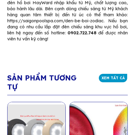
đèn hồ bơi HayWard
nhập khẩu từ Mỹ, chất lượng cao,
bảo hành lâu dài. Bên cạnh dòng chiếu sáng từ Mỹ khách
hàng quan tâm thiết bị đến từ úc có thể tham khảo:
https://saigonpoolspa.com/den-be-boi-zodiac
. Nếu bạn
đang có nhu cầu lắp đặt đèn chiếu sáng khu vực hồ bơi,
liên hệ ngay đến số hotline:
0902.722.748
để được nhân
viên tư vấn kỹ càng!
SẢN PHẨM TƯƠNG
XEM TẤT CẢ
TỰ