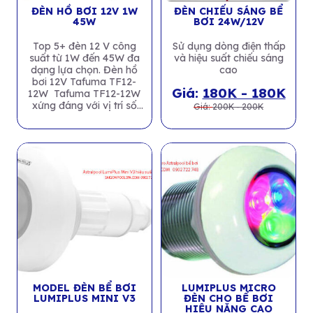
ĐÈN HỒ BƠI 12V 1W
ĐÈN CHIẾU SÁNG BỂ
45W
BƠI 24W/12V
Top 5+ đèn 12 V công
Sử dụng dòng điện thấp
suất từ 1W đến 45W đa
và hiệu suất chiếu sáng
dạng lựa chọn. Đèn hồ
cao
bơi 12V Tafuma TF12-
Giá:
180K - 180K
12W Tafuma TF12-12W
xứng đáng với vị trí số
Giá:
200K - 200K
1...
MODEL ĐÈN BỂ BƠI
LUMIPLUS MICRO
LUMIPLUS MINI V3
ĐÈN CHO BỂ BƠI
HIỆU NĂNG CAO