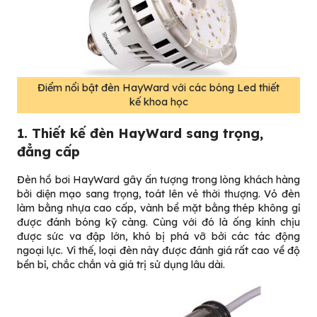
Điểm nổi bật đèn HayWard với các bóng Led thiết
kế khoa học
1. Thiết kế đèn HayWard sang trọng,
đẳng cấp
Đèn hồ bơi HayWard gây ấn tượng trong lòng khách hàng
bởi diện mạo sang trọng, toát lên vẻ thời thượng. Vỏ đèn
làm bằng nhựa cao cấp, vành bề mặt bằng thép không gỉ
được đánh bóng kỹ càng. Cùng với đó là ống kính chịu
được sức va đập lớn, khó bị phá vỡ bởi các tác động
ngoại lực. Vì thế, loại đèn này được đánh giá rất cao về độ
bền bỉ, chắc chắn và giá trị sử dụng lâu dài.