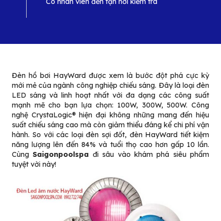
Có nhân viên đến tận nơi kiểm tra
Đèn hồ bơi HayWard được xem là bước đột phá cực kỳ
mới mẻ của ngành công nghiệp chiếu sáng. Đây là
loại đèn
LED
sáng và linh hoạt nhất với đa dạng các công suất
mạnh mẽ cho bạn lựa chọn: 100W, 300W, 500W. Công
nghệ CrystaLogic® hiện đại không những mang đến hiệu
suất chiếu sáng cao mà còn giảm thiểu đáng kể chi phí vận
hành. So với các loại đèn sợi đốt, đèn HayWard tiết kiệm
năng lượng lên đến 84% và tuổi thọ cao hơn gấp 10 lần.
Cùng
Saigonpoolspa
đi sâu vào khám phá siêu phẩm
tuyệt vời này!