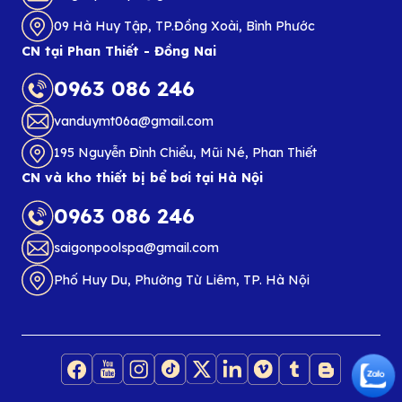
09 Hà Huy Tập, TP.Đồng Xoài, Bình Phước
CN tại Phan Thiết - Đồng Nai
0963 086 246
vanduymt06a@gmail.com
195 Nguyễn Đình Chiểu, Mũi Né, Phan Thiết
CN và kho thiết bị bể bơi tại Hà Nội
0963 086 246
saigonpoolspa@gmail.com
Phố Huy Du, Phường Từ Liêm, TP. Hà Nội