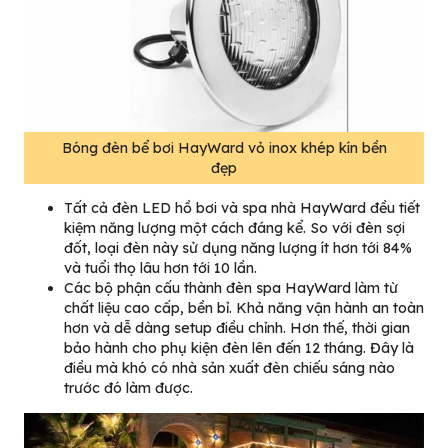
Bóng đèn bể bơi HayWard vỏ inox khép kín bền
đẹp
Tất cả đèn LED hồ bơi và spa nhà HayWard đều tiết
kiệm năng lượng một cách đáng kể. So với đèn sợi
đốt, loại đèn này sử dụng năng lượng ít hơn tới 84%
và tuổi thọ lâu hơn tới 10 lần.
Các bộ phận cấu thành đèn spa HayWard làm từ
chất liệu cao cấp, bền bỉ. Khả năng vận hành an toàn
hơn và dễ dàng setup điều chỉnh. Hơn thế, thời gian
bảo hành cho phụ kiện đèn lên đến 12 tháng. Đây là
điều mà khó có nhà sản xuất đèn chiếu sáng nào
trước đó làm được.