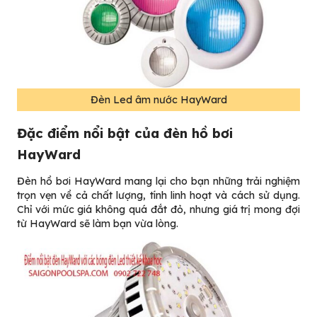
Đèn Led âm nước HayWard
Đặc điểm nổi bật của đèn hồ bơi
HayWard
Đèn hồ bơi HayWard mang lại cho bạn những trải nghiệm
trọn vẹn về cả chất lượng, tính linh hoạt và cách sử dụng.
Chỉ với mức giá không quá đắt đỏ, nhưng giá trị mong đợi
từ HayWard sẽ làm bạn vừa lòng.