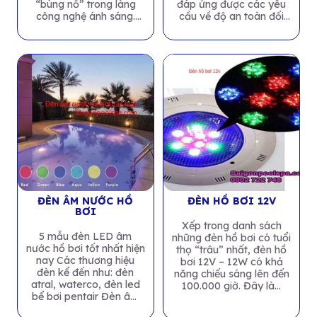
“bùng nổ” trong làng
đáp ứng được các yêu
công nghệ ánh sáng.
cầu về độ an toàn đối
Sản phẩm...
với...
ĐÈN ÂM NƯỚC HỒ
ĐÈN HỒ BƠI 12V
BƠI
Xếp trong danh sách
5 mẫu đèn LED âm
những đèn hồ bơi có tuổi
nước hồ bơi tốt nhất hiện
thọ “trâu” nhất, đèn hồ
nay Các thương hiệu
bơi 12V – 12W có khả
đèn kể đến như: đèn
năng chiếu sáng lên đến
atral, waterco, đèn led
100.000 giờ. Đây là...
bể bơi pentair Đèn âm
nước...