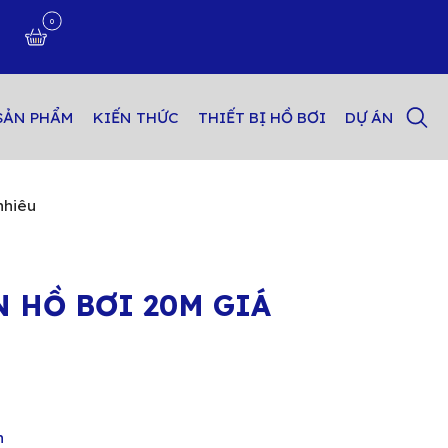
0
n
SẢN PHẨM
KIẾN THỨC
THIẾT BỊ HỒ BƠI
DỰ ÁN
nhiêu
 HỒ BƠI 20M GIÁ
n