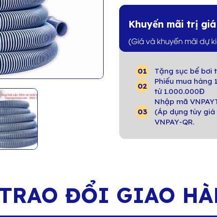
Khuyến mãi trị gi
(Giá và khuyến mãi dự k
Tặng sục bể bơi t
Phiếu mua hàng 1
từ 1.000.000Đ
Nhập mã VNPAYT
(Áp dụng tùy giá 
VNPAY-QR.
 TRAO
ĐỔI GIAO H