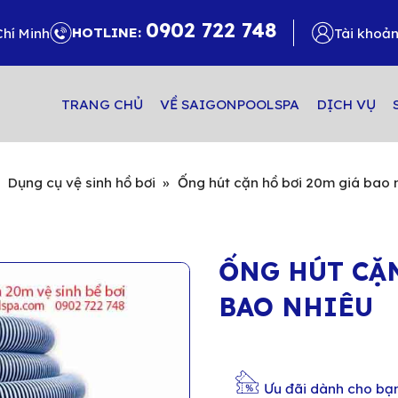
0902 722 748
HOTLINE:
Chí Minh
Tài khoả
TRANG CHỦ
VỀ SAIGONPOOLSPA
DỊCH VỤ
»
Dụng cụ vệ sinh hồ bơi
»
Ống hút cặn hồ bơi 20m giá bao 
ỐNG HÚT CẶN
BAO NHIÊU
Ưu đãi dành cho bạ