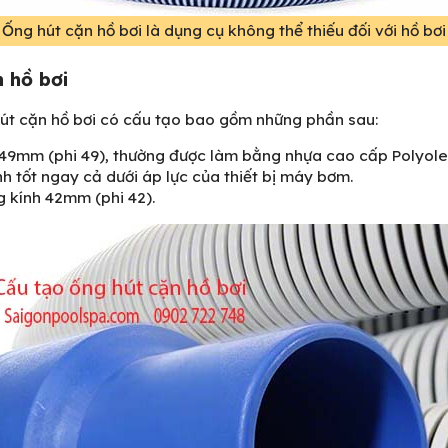
Ống hút cặn hồ bơi là dụng cụ không thể thiếu đối với hồ bơi
 hồ bơi
út cặn hồ bơi có cấu tạo bao gồm những phần sau:
49mm (phi 49), thường được làm bằng nhựa cao cấp Polyolefi
h tốt ngay cả dưới áp lực của thiết bị máy bơm.
g kính 42mm (phi 42).