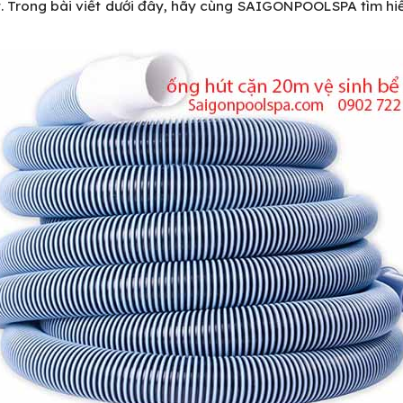
t. Trong bài viết dưới đây, hãy cùng SAIGONPOOLSPA tìm hiể