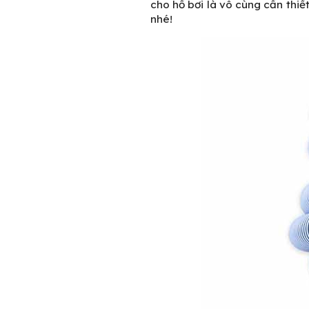
cho hồ bơi
là vô cùng cần thiế
nhé!