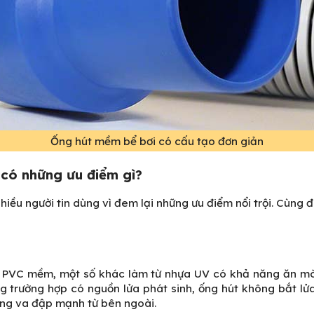
Ống hút mềm bể bơi có cấu tạo đơn giản
 có những ưu điểm gì?
iều người tin dùng vì đem lại những ưu điểm nổi trội. Cùng 
a PVC mềm, một số khác làm từ nhựa UV có khả năng ăn m
g trường hợp có nguồn lửa phát sinh, ống hút không bắt l
ộng va đập mạnh từ bên ngoài.