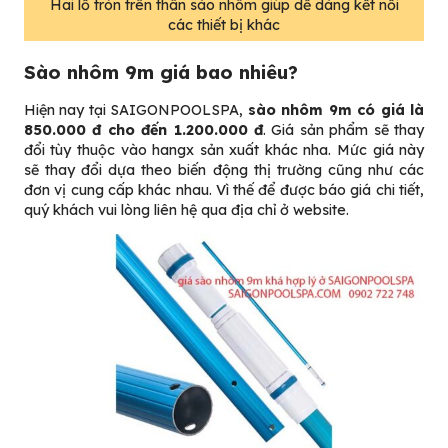
Hai lỗ tròn trên thân sào nhôm giúp dễ dàng kết nối
các thiết bị khác
Sào nhôm 9m giá bao nhiêu?
Hiện nay tại SAIGONPOOLSPA,
sào nhôm 9m có giá là
850.000 đ cho đến 1.200.000 đ
. Giá sản phẩm sẽ thay
đổi tùy thuộc vào hangx sản xuất khác nha. Mức giá này
sẽ thay đổi dựa theo biến động thị trường cũng như các
đơn vị cung cấp khác nhau. Vì thế để được báo giá chi tiết,
quý khách vui lòng liên hệ qua địa chỉ ở website.