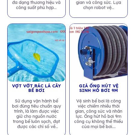
đa dạng thương hiệu và
gian và công sức. Lựa
công suất phù hợp...
chọn robot vệ...
VỢT VỚT RÁC LÁ CÂY
GIÁ ỐNG HÚT VỆ
BỂ BƠI
SINH HỒ BƠI 9M
Sử dụng vận hành bể
Vệ sinh bể bơi là công
bơi đúng tiêu chuẩn quy
việc chiếm nhiều thời
trình, là làm được việc
gian, công sức và nhân
giữ cho nguồn nước
lực. Ống hút hồ bơi 9m
trong bể luôn sạch, đạt
công cụ không thể thiếu
được các chỉ số về
của mọi bể bơi....
nguồn...