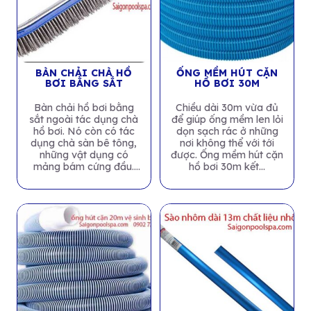
BÀN CHẢI CHÀ HỒ
ỐNG MỀM HÚT CẶN
BƠI BẰNG SẮT
HỒ BƠI 30M
Bàn chải hồ bơi bằng
Chiều dài 30m vừa đủ
sắt ngoài tác dụng chà
để giúp ống mềm len lỏi
hồ bơi. Nó còn có tác
dọn sạch rác ở những
dụng chà sàn bê tông,
nơi không thể với tới
những vật dụng có
được. Ống mềm hút cặn
mảng bám cứng đầu.
hồ bơi 30m kết...
Đặc...