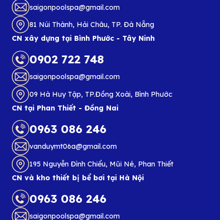
saigonpoolspa@gmail.com
81 Núi Thành, Hải Châu, TP. Đà Nẵng
CN xây dựng tại Bình Phước - Tây Ninh
0902 722 748
saigonpoolspa@gmail.com
09 Hà Huy Tập, TP.Đồng Xoài, Bình Phước
CN tại Phan Thiết - Đồng Nai
0963 086 246
vanduymt06a@gmail.com
195 Nguyễn Đình Chiểu, Mũi Né, Phan Thiết
CN và kho thiết bị bể bơi tại Hà Nội
0963 086 246
saigonpoolspa@gmail.com