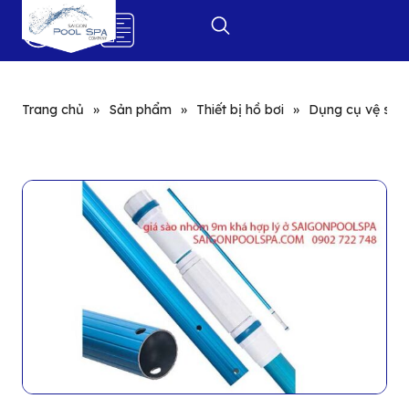
0
Trang chủ
»
Sản phẩm
»
Thiết bị hồ bơi
»
Dụng cụ vệ sinh