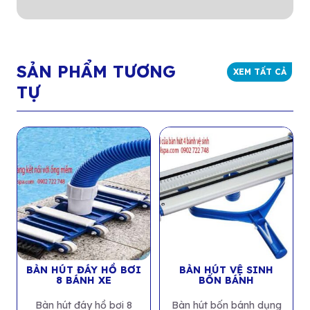
SẢN PHẨM TƯƠNG
XEM TẤT CẢ
TỰ
BÀN HÚT ĐÁY HỒ BƠI
BÀN HÚT VỆ SINH
8 BÁNH XE
BỐN BÁNH
Bàn hút đáy hồ bơi 8
Bàn hút bốn bánh dụng