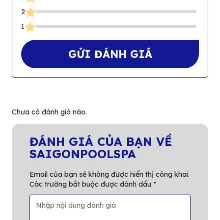
x
ế
S
2
p
S
1
h
ạ
GỬI ĐÁNH GIÁ
n
g
0
5
s
Chưa có đánh giá nào.
a
o
ĐÁNH GIÁ CỦA BẠN VỀ
SAIGONPOOLSPA
Email của bạn sẽ không được hiển thị công khai.
Các trường bắt buộc được đánh dấu
*