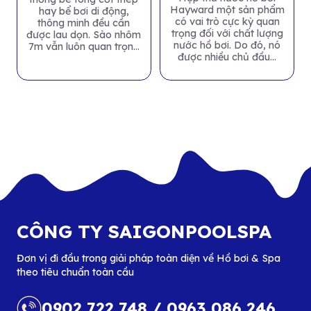
Hayward một sản phẩm
hay bể bơi di động,
có vai trò cực kỳ quan
thông minh đều cần
trọng đối với chất lượng
được lau dọn. Sào nhôm
nước hồ bơi. Do đó, nó
7m vẫn luôn quan trọng
được nhiều chủ đầu...
trong...
CÔNG TY SAIGONPOOLSPA
Đơn vị đi đầu trong giải pháp toàn diện về Hồ bơi & Spa
theo tiêu chuẩn toàn cầu
0902 722 748
/
0963 086 246