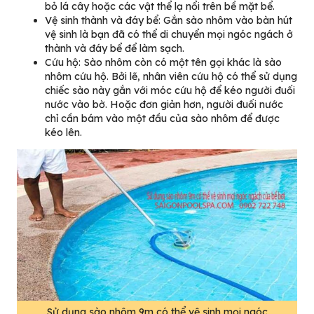
bỏ lá cây hoặc các vật thể lạ nổi trên bề mặt bể.
Vệ sinh thành và đáy bể: Gắn sào nhôm vào bàn hút
vệ sinh là bạn đã có thể di chuyển mọi ngóc ngách ở
thành và đáy bể để làm sạch.
Cứu hộ: Sào nhôm còn có một tên gọi khác là sào
nhôm cứu hộ. Bởi lẽ, nhân viên cứu hộ có thể sử dụng
chiếc sào này gắn với móc cứu hộ để kéo người đuối
nước vào bờ. Hoặc đơn giản hơn, người đuối nước
chỉ cần bám vào một đầu của sào nhôm để được
kéo lên.
Sử dụng sào nhôm 9m có thể vệ sinh mọi ngóc