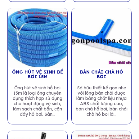
ỐNG HÚT VỆ SINH BỂ
BÀN CHẢI CHÀ HỒ
BƠI 15M
BƠI
Ống hút vệ sinh hồ bơi
Sở hữu thiết kế gọn nhẹ
15m là loại ống chuyên
với lông bàn chải được
dụng thích hợp sử dụng
làm bằng chất liệu nhựa
cho hoạt động vệ sinh,
ABS chất lượng cao,
làm sạch chất bẩn, cặn
bàn chà hồ bơi, bàn chải
đáy hồ bơi. Sản...
chà hồ bơi là...