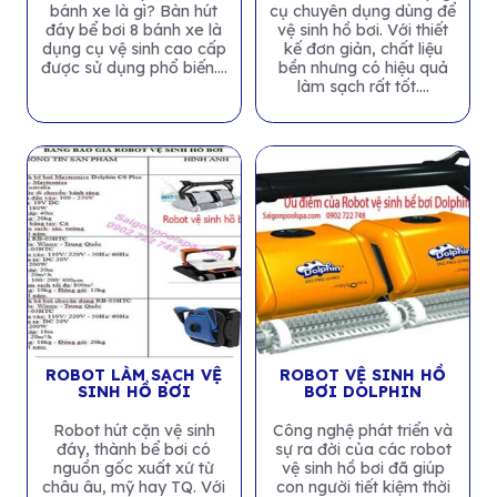
bánh xe là gì? Bàn hút
cụ chuyên dụng dùng để
đáy bể bơi 8 bánh xe là
vệ sinh hồ bơi. Với thiết
dụng cụ vệ sinh cao cấp
kế đơn giản, chất liệu
được sử dụng phổ biến....
bền nhưng có hiệu quả
làm sạch rất tốt....
ROBOT LÀM SẠCH VỆ
ROBOT VỆ SINH HỒ
SINH HỒ BƠI
BƠI DOLPHIN
Robot hút cặn vệ sinh
Công nghệ phát triển và
đáy, thành bể bơi có
sự ra đời của các robot
nguồn gốc xuất xứ từ
vệ sinh hồ bơi đã giúp
châu âu, mỹ hay TQ. Với
con người tiết kiệm thời