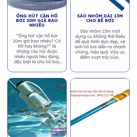
ỐNG HÚT CẶN HỒ
SÀO NHÔM DÀI 13M
BƠI 20M GIÁ BAO
CHO BỂ BƠI
NHIÊU
Sào nhôm 13m một
“Ống hút cặn hồ bơi
dụng cụ không thể thiếu
20m giá bao nhiêu? Có
để quá trình dọn dẹp, vệ
tốt hay không?” là
sinh hồ bơi diễn ra nhanh
những câu hỏi được
chóng, hiệu quả. Vậy ưu
nhiều người tiêu dùng,
điểm vượt trội của...
đặc biệt là chủ hồ bơi,
cực kỳ...