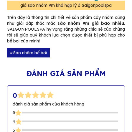
giá sào nhôm 9m khá hợp lý ở Saigonpoolspa
Trên đây là thông tin chi tiết về sản phẩm cây nhôm cũng
như giải đáp thắc mắc
sào nhôm 9m giá bao nhiêu
.
SAIGONPOOLSPA hy vọng rằng những chia sẻ của chúng
tôi sẽ giúp quý khách lựa chọn được thiết bị phù hợp cho
bể bơi của mình!
#Sào nhôm bể bơi
ĐÁNH GIÁ SẢN PHẨM
0
đánh giá sản phẩm của khách hàng
Đ
ư
S
5
ợ
S
4
c
S
3