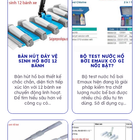
BÀN HÚT ĐÁY VỆ
BỘ TEST NƯỚC HỒ
SINH HỒ BƠI 12
BƠI EMAUX CÓ GÌ
BÁNH
NỔI BẬT?
Bàn hút hồ bơi thiết kế
Bộ test nước hồ bơi
chắc chắn, diện tích tiếp
Emaux hiện đang là giải
xúc lớn với 12 bánh xe
pháp kiểm tra chất
chuyển động linh hoạt.
lượng nước bể bơi được
Để tìm hiểu sâu hơn về
nhiều chủ đầu tư tin
công cụ có...
dùng. Sở dĩ dụng cụ
của...