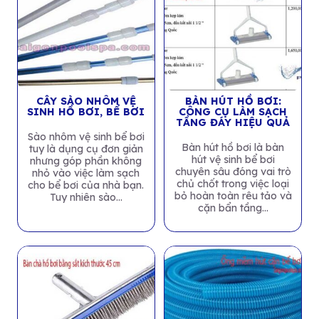
CÂY SÀO NHÔM VỆ
BÀN HÚT HỒ BƠI:
SINH HỒ BƠI, BỂ BƠI
CÔNG CỤ LÀM SẠCH
TẦNG ĐÁY HIỆU QUẢ
Sào nhôm vệ sinh bể bơi
Bàn hút hồ bơi là bàn
tuy là dụng cụ đơn giản
hút vệ sinh bể bơi
nhưng góp phần không
chuyên sâu đóng vai trò
nhỏ vào việc làm sạch
chủ chốt trong việc loại
cho bể bơi của nhà bạn.
bỏ hoàn toàn rêu tảo và
Tuy nhiên sào...
cặn bẩn tầng...