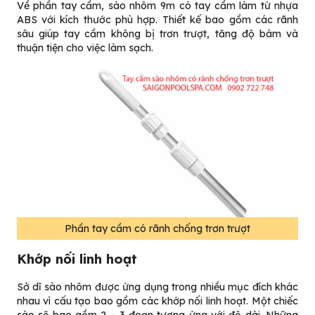
Về phần tay cầm, sào nhôm 9m có tay cầm làm từ nhựa
ABS với kích thước phù hợp. Thiết kế bao gồm các rãnh
sâu giúp tay cầm không bị trơn trượt, tăng độ bám và
thuận tiện cho việc làm sạch.
Phần tay cầm có rãnh chống trơn trượt
Khớp nối linh hoạt
Sở dĩ sào nhôm được ứng dụng trong nhiều mục đích khác
nhau vì cấu tạo bao gồm các khớp nối linh hoạt. Một chiếc
sào sẽ bao gồm 2 – 3 đoạn tương ứng với độ dài. Những