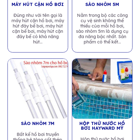
MÁY HÚT CẶN HỒ BƠI
SÀO NHÔM 5M
Đúng như với tên gọi là
Nằm trong bộ các công
máy hút cặn hồ bơi, máy
cụ vệ sinh không thể
hút đáy bể bơi, máy hút
thiếu của mỗi hồ bơi,
cặn bể bơi, máy hút cặn
sào nhôm 5m là dụng cụ
đáy bể có khả năng
đa năng bậc nhất. Sản
hút...
phẩm có thể kết...
SÀO NHÔM 7M
HỘP THỬ NƯỚC HỒ
BƠI HAYWARD MỸ
Bất kể hồ bơi truyền
Hộp thử nước hồ bơi
thống bê tông cốt thép