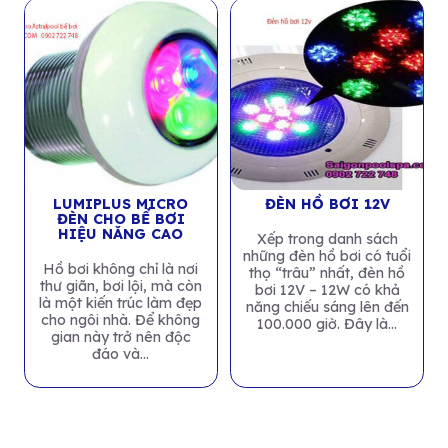
LUMIPLUS MICRO
ĐÈN HỒ BƠI 12V
ĐÈN CHO BỂ BƠI
HIỆU NĂNG CAO
Xếp trong danh sách
những đèn hồ bơi có tuổi
Hồ bơi không chỉ là nơi
thọ “trâu” nhất, đèn hồ
thư giãn, bơi lội, mà còn
bơi 12V – 12W có khả
là một kiến trúc làm đẹp
năng chiếu sáng lên đến
cho ngôi nhà. Để không
100.000 giờ. Đây là...
gian này trở nên độc
đáo và...