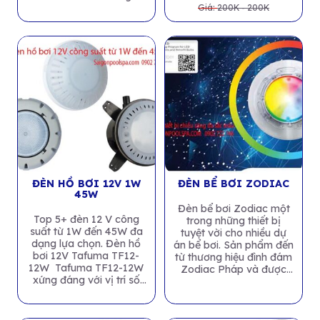
Giá:
200K - 200K
ĐÈN HỒ BƠI 12V 1W
ĐÈN BỂ BƠI ZODIAC
45W
Đèn bể bơi Zodiac một
Top 5+ đèn 12 V công
trong những thiết bị
suất từ 1W đến 45W đa
tuyệt vời cho nhiều dự
dạng lựa chọn. Đèn hồ
án bể bơi. Sản phẩm đến
bơi 12V Tafuma TF12-
từ thương hiệu đình đám
12W Tafuma TF12-12W
Zodiac Pháp và được
xứng đáng với vị trí số
sản...
1...