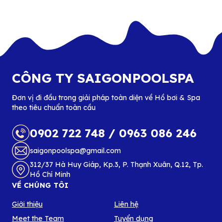
CÔNG TY SAIGONPOOLSPA
Đơn vị đi đầu trong giải pháp toàn diện về Hồ bơi & Spa
theo tiêu chuẩn toàn cầu
0902 722 748
/
0963 086 246
saigonpoolspa@gmail.com
312/37 Hà Huy Giáp, Kp.3, P. Thạnh Xuân, Q.12, Tp.
Hồ Chí Minh
VỀ CHÚNG TÔI
Giới thiệu
Liên hệ
Meet the Team
Tuyển dụng