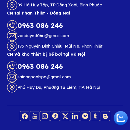
09 Hà Huy Tập, TP.Đồng Xoài, Bình Phước
CN tại Phan Thiết - Đồng Nai
0963 086 246
vanduymt06a@gmail.com
195 Nguyễn Đình Chiểu, Mũi Né, Phan Thiết
CN và kho thiết bị bể bơi tại Hà Nội
0963 086 246
saigonpoolspa@gmail.com
Phố Huy Du, Phường Từ Liêm, TP. Hà Nội