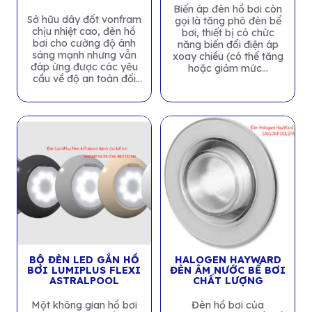
Biến áp đèn hồ bơi còn
Sở hữu dây đốt vonfram
gọi là tăng phô đèn bể
chịu nhiệt cao, đèn hồ
bơi, thiết bị có chức
bơi cho cường độ ánh
năng biến đổi điện áp
sáng mạnh nhưng vẫn
xoay chiều (có thể tăng
đáp ứng được các yêu
hoặc giảm mức...
cầu về độ an toàn đối
với...
BỘ ĐÈN LED GẮN HỒ
HALOGEN HAYWARD
BƠI LUMIPLUS FLEXI
ĐÈN ÂM NƯỚC BỂ BƠI
ASTRALPOOL
CHẤT LƯỢNG
Một không gian hồ bơi
Đèn hồ bơi của