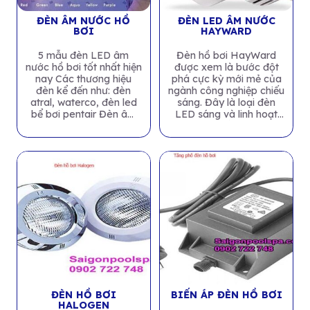
ĐÈN ÂM NƯỚC HỒ
ĐÈN LED ÂM NƯỚC
BƠI
HAYWARD
5 mẫu đèn LED âm
Đèn hồ bơi HayWard
nước hồ bơi tốt nhất hiện
được xem là bước đột
nay Các thương hiệu
phá cực kỳ mới mẻ của
đèn kể đến như: đèn
ngành công nghiệp chiếu
atral, waterco, đèn led
sáng. Đây là loại đèn
bể bơi pentair Đèn âm
LED sáng và linh hoạt
nước...
nhất...
ĐÈN HỒ BƠI
BIẾN ÁP ĐÈN HỒ BƠI
HALOGEN