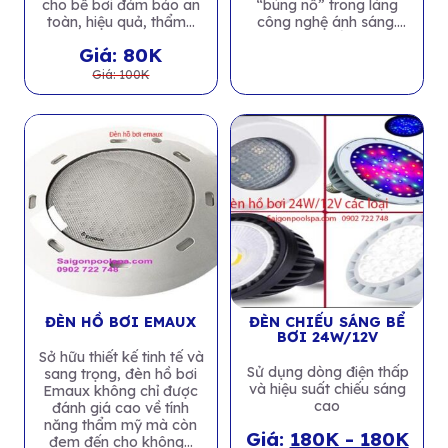
cho bể bơi đảm bảo an
“bùng nổ” trong làng
toàn, hiệu quả, thẩm...
công nghệ ánh sáng.
Sản phẩm...
Giá: 80K
Giá: 100K
ĐÈN HỒ BƠI EMAUX
ĐÈN CHIẾU SÁNG BỂ
BƠI 24W/12V
Sở hữu thiết kế tinh tế và
Sử dụng dòng điện thấp
sang trọng, đèn hồ bơi
và hiệu suất chiếu sáng
Emaux không chỉ được
cao
đánh giá cao về tính
năng thẩm mỹ mà còn
Giá:
180K - 180K
đem đến cho không...