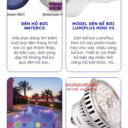
ĐÈN HỒ BƠI
MODEL ĐÈN BỂ BƠI
WATERCO
LUMIPLUS MINI V3
Nếu bạn đang tìm kiếm
Đèn bể bơi LumiPlus
một loại đèn trang trí hồ
Mini V3 sản phẩm hoàn
bơi có giá thành thấp,
hảo cho việc chiếu sáng
độ bền cao, ánh sáng
bể bơi. Thiết bị với thiết
đẹp thì không thể bỏ
kế hiện đại nhiều tính
qua đèn hồ bơi...
năng nổi bật khác. Vỏ...