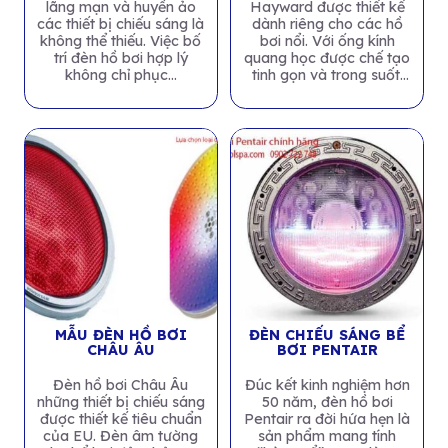
lãng mạn và huyền ảo
Hayward được thiết kế
các thiết bị chiếu sáng là
dành riêng cho các hồ
không thể thiếu. Việc bố
bơi nổi. Với ống kính
trí đèn hồ bơi hợp lý
quang học được chế tạo
không chỉ phục...
tinh gọn và trong suốt.
Đèn phát...
MẪU ĐÈN HỒ BƠI
ĐÈN CHIẾU SÁNG BỂ
CHÂU ÂU
BƠI PENTAIR
Đèn hồ bơi Châu Âu
Đúc kết kinh nghiệm hơn
những thiết bị chiếu sáng
50 năm, đèn hồ bơi
được thiết kế tiêu chuẩn
Pentair ra đời hứa hẹn là
của EU. Đèn âm tường
sản phẩm mang tính