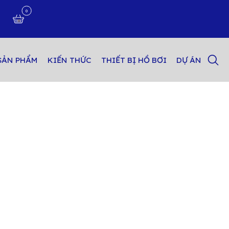
0
n
SẢN PHẨM
KIẾN THỨC
THIẾT BỊ HỒ BƠI
DỰ ÁN