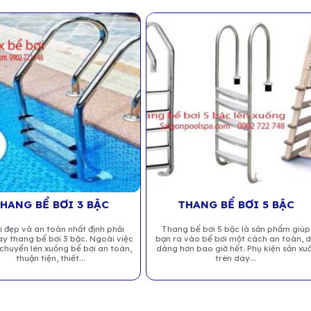
HANG BỂ BƠI 3 BẬC
THANG BỂ BƠI 5 BẬC
i đẹp và an toàn nhất định phải
Thang bể bơi 5 bậc là sản phẩm giúp
y thang bể bơi 3 bậc. Ngoài việc
bạn ra vào bể bơi một cách an toàn, 
 chuyển lên xuống bể bơi an toàn,
dàng hơn bao giờ hết. Phụ kiện sản xu
thuận tiện, thiết...
trên dây...