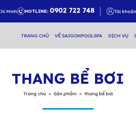
0902 722 748
HOTLINE:
Chí Minh
Tài khoả
TRANG CHỦ
VỀ SAIGONPOOLSPA
DỊCH VỤ
THANG BỂ BƠI
Trang chủ
»
Sản phẩm
»
thang bể bơi