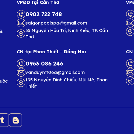
VPĐD tại Cần Thơ
VPĐ
0902 722 748
saigonpoolspa@gmail.com
g,
35 Nguyễn Hữu Trí, Ninh Kiều, TP. Cần
Thơ
CN tại Phan Thiết - Đồng Nai
CN 
0963 086 246
vanduymt06a@gmail.com
195 Nguyễn Đình Chiểu, Mũi Né, Phan
hước
Thiết