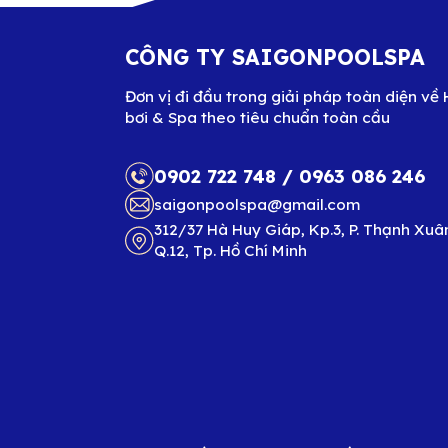
CÔNG TY SAIGONPOOLSPA
Đơn vị đi đầu trong giải pháp toàn diện về 
bơi & Spa theo tiêu chuẩn toàn cầu
0902 722 748
/
0963 086 246
saigonpoolspa@gmail.com
312/37 Hà Huy Giáp, Kp.3, P. Thạnh Xuâ
Q.12, Tp. Hồ Chí Minh