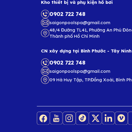
Kho thiết bị và phụ kiện hồ bơi
0902 722 748
saigonpoolspa@gmail.com
48/4 Đường TL41, Phường An Phú Đôn
Thành phố Hồ Chí Minh
CN xây dựng tại Bình Phước - Tây Ninh
0902 722 748
saigonpoolspa@gmail.com
09 Hà Huy Tập, TP.Đồng Xoài, Bình P