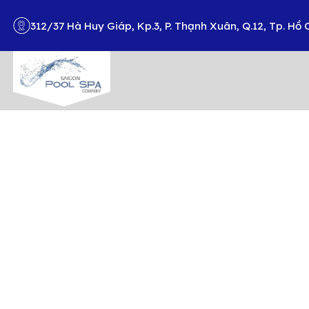
312/37 Hà Huy Giáp, Kp.3, P. Thạnh Xuân, Q.12, Tp. Hồ 
Search