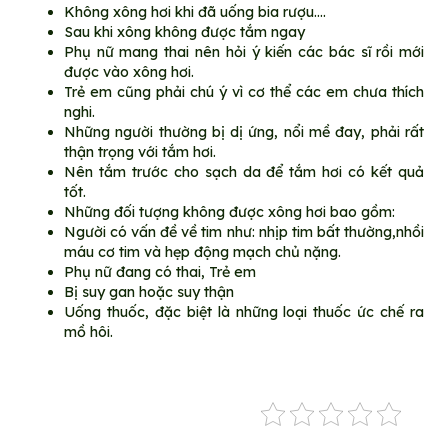
Không xông hơi khi đã uống bia rượu….
Sau khi xông không được tắm ngay
Phụ nữ mang thai nên hỏi ý kiến các bác sĩ rồi mới
được vào xông hơi.
Trẻ em cũng phải chú ý vì cơ thể các em chưa thích
nghi.
Những người thường bị dị ứng, nổi mề đay, phải rất
thận trọng với tắm hơi.
Nên tắm trước cho sạch da để tắm hơi có kết quả
tốt.
Những đối tượng không được xông hơi bao gồm:
Người có vấn đề về tim như: nhịp tim bất thường,nhồi
máu cơ tim và hẹp động mạch chủ nặng.
Phụ nữ đang có thai, Trẻ em
Bị suy gan hoặc suy thận
Uống thuốc, đặc biệt là những loại thuốc ức chế ra
mồ hôi.