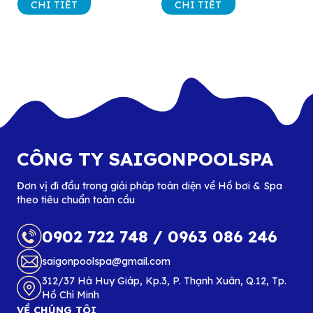
CHI TIẾT
CHI TIẾT
CÔNG TY SAIGONPOOLSPA
Đơn vị đi đầu trong giải pháp toàn diện về Hồ bơi & Spa
theo tiêu chuẩn toàn cầu
0902 722 748
/
0963 086 246
saigonpoolspa@gmail.com
312/37 Hà Huy Giáp, Kp.3, P. Thạnh Xuân, Q.12, Tp.
Hồ Chí Minh
VỀ CHÚNG TÔI