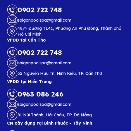
0902 722 748
saigonpoolspa@gmail.com
48/4 Đường TL41, Phường An Phú Đông, Thành phố
Hồ Chí Minh
VPĐD tại Cần Thơ
0902 722 748
saigonpoolspa@gmail.com
35 Nguyễn Hữu Trí, Ninh Kiều, TP. Cần Thơ
VPĐD tại Miền Trung
0963 086 246
saigonpoolspa@gmail.com
81 Núi Thành, Hải Châu, TP. Đà Nẵng
CN xây dựng tại Bình Phước - Tây Ninh