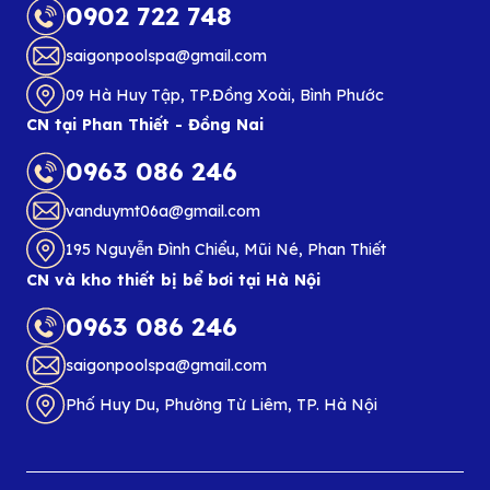
0902 722 748
saigonpoolspa@gmail.com
09 Hà Huy Tập, TP.Đồng Xoài, Bình Phước
CN tại Phan Thiết - Đồng Nai
0963 086 246
vanduymt06a@gmail.com
195 Nguyễn Đình Chiểu, Mũi Né, Phan Thiết
CN và kho thiết bị bể bơi tại Hà Nội
0963 086 246
saigonpoolspa@gmail.com
Phố Huy Du, Phường Từ Liêm, TP. Hà Nội