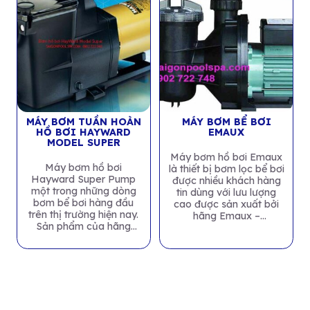
MÁY BƠM TUẦN HOÀN
MÁY BƠM BỂ BƠI
HỒ BƠI HAYWARD
EMAUX
MODEL SUPER
Máy bơm hồ bơi Emaux
Máy bơm hồ bơi
là thiết bị bơm lọc bể bơi
Hayward Super Pump
được nhiều khách hàng
một trong những dòng
tin dùng với lưu lượng
bơm bể bơi hàng đầu
cao được sản xuất bởi
trên thị trường hiện nay.
hãng Emaux –
Sản phẩm của hãng
Hongkong....
Hayward, công ty có
uy...