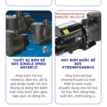
định trong...
THIẾT BỊ BƠM BỂ
MÁY BƠM NƯỚC BỂ
BƠI SINGLE SPEED
BƠI
WATERCO
XTREMEPOWERUS
Máy bơm hồ bơi
Máy bơm bể bơi
Waterco đơn tốc độ là
XtremePowerUS một
giải pháp tuyệt vời cho
thiết bị bơm nước
những ai đang tìm kiếm
chuyên dụng cho hồ bơi.
một máy bơm đơn giản,
Sở hữu tính năng hiệu
hiệu quả và đáng tin
suất lớn, chất lượng uy
cậy...
tín và có mức giá...