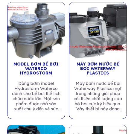
MODEL BƠM BỂ BƠI
MÁY BƠM NƯỚC BỂ
WATERCO
BƠI WATERWAY
HYDROSTORM
PLASTICS
Dòng bơm model
Máy bơm nước bể bơi
Hydrostorm Waterco
Waterway Plastics một
dành cho bể bơi thể tích
trong những giải pháp
chứa nước lớn. Một sản
cải thiện chất lượng của
phẩm được nhà sản
hồ bơi cực kỳ hiệu quả.
xuất chú ý đến về sức
Vậy thiết bị này đóng
mạnh và độ ồn...
vai trò...