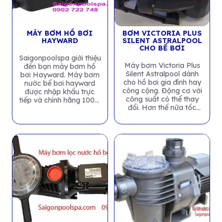
MÁY BƠM HỒ BƠI
BƠM VICTORIA PLUS
HAYWARD
SILENT ASTRALPOOL
CHO BỂ BƠI
Saigonpoolspa giới thiệu
Máy bơm Victoria Plus
đến bạn máy bơm hồ
Silent Astralpool dành
bơi Hayward. Máy bơm
cho hồ bơi gia đình hay
nước bể bơi hayward
công cộng. Động cơ với
được nhập khẩu trực
công suất có thể thay
tiếp và chính hãng 100%
đổi. Hơn thế nữa tốc
từ Hayward – thương
điều chỉnh...
hiệu...