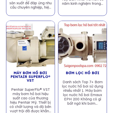
sản xuất để đáp ứng nhu
năm kinh nghiệm trong...
cầu chuyên nghiệp, hiệu
suất cao và...
MÁY BƠM HỒ BƠI
BƠM LỌC HỒ BƠI
PENTAIR SUPERFLO®
VST
Danh sách Top 7+ Bơm
lọc nước hồ bơi sử dụng
Pentair SuperFlo® VST
nhiều nhất 1. Máy bơm
máy bơm hồ bơi hiệu
lọc nước hồ bơi Emaux
suất cao của thương
EPH 200 Không có gì
hiệu Pentair Mỹ. Thiết bị
bất ngờ khi bơm...
có chất lượng và độ bền
vượt trội đã được khẳng