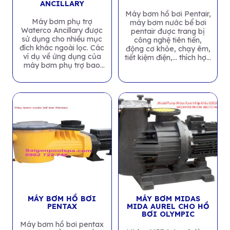
ANCILLARY
Máy bơm hồ bơi Pentair,
Máy bơm phụ trợ
máy bơm nước bể bơi
Waterco Ancillary được
pentair được trang bị
sử dụng cho nhiều mục
công nghệ tiên tiến,
đích khác ngoài lọc. Các
động cơ khỏe, chạy êm,
ví dụ về ứng dụng của
tiết kiệm điện,… thích hợp
máy bơm phụ trợ bao
cho các...
gồm: bơm...
MÁY BƠM HỒ BƠI
MÁY BƠM MIDAS
PENTAX
MIDA AUREL CHO HỒ
BƠI OLYMPIC
Máy bơm hồ bơi pentax