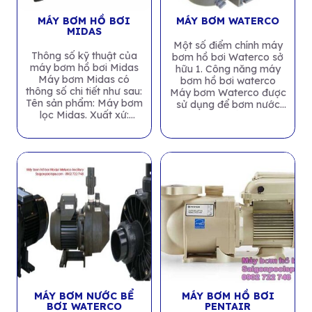
MÁY BƠM HỒ BƠI
MÁY BƠM WATERCO
MIDAS
Một số điểm chính máy
Thông số kỹ thuật của
bơm hồ bơi Waterco sở
máy bơm hồ bơi Midas
hữu 1. Công năng máy
Máy bơm Midas có
bơm hồ bơi waterco
thông số chi tiết như sau:
Máy bơm Waterco được
Tên sản phẩm: Máy bơm
sử dụng để bơm nước
lọc Midas. Xuất xứ:
chủ yếu...
Midas...
MÁY BƠM NƯỚC BỂ
MÁY BƠM HỒ BƠI
BƠI WATERCO
PENTAIR