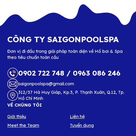
CÔNG TY SAIGONPOOLSPA
Đơn vị đi đầu trong giải pháp toàn diện về Hồ bơi & Spa
theo tiêu chuẩn toàn cầu
0902 722 748
/
0963 086 246
saigonpoolspa@gmail.com
312/37 Hà Huy Giáp, Kp.3, P. Thạnh Xuân, Q.12, Tp.
Hồ Chí Minh
VỀ CHÚNG TÔI
Giới thiệu
Liên hệ
Meet the Team
Tuyển dụng