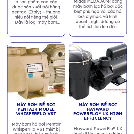
Midas MIDA.Aurel dòng
là sản phẩm cao cấp
máy bơm lọc hồ bơi đặc
được sản xuất bởi hãng
biệt phù hợp với các hồ
pentax (Italy) – thương
bơi olympic và kinh
hiệu nổi tiếng thế giới.
doanh, nghỉ dưỡng có
Đây là loại máy bơm
thể tích lớn lên đến
nước...
1000m³. Máy...
MÁY BƠM BỂ BƠI
MÁY BƠM BỂ BƠI
PENTAIR MODEL
HAYWARD
WHISPERFLO VST
POWERFLO® LX HIGH
EFFICIENCY
Máy bơm hồ bơi Pentair
Hayward PowerFlo® LX
WhisperFlo VST thiết bị
High Efficiency là dòng