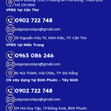
Hồ Chí Minh
VPĐD tại Cần Thơ
0902 722 748
saigonpoolspa@gmail.com
35 Nguyễn Hữu Trí, Ninh Kiều, TP. Cần Thơ
VPĐD tại Miền Trung
0963 086 246
saigonpoolspa@gmail.com
81 Núi Thành, Hải Châu, TP. Đà Nẵng
CN xây dựng tại Bình Phước - Tây Ninh
0902 722 748
saigonpoolspa@gmail.com
09 Hà Huy Tập, TP.Đồng Xoài, Bình Phước