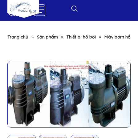
0
Trang chủ
»
Sản phẩm
»
Thiết bị hồ bơi
»
Máy bơm hồ bơ