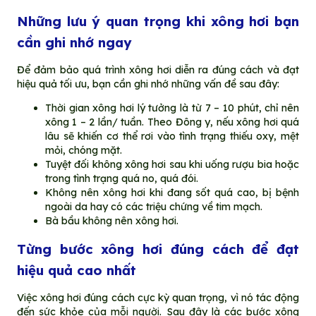
Những lưu ý quan trọng khi xông hơi bạn
cần ghi nhớ ngay
Để đảm bảo quá trình xông hơi diễn ra đúng cách và đạt
hiệu quả tối ưu, bạn cần ghi nhớ những vấn đề sau đây:
Thời gian xông hơi lý tưởng là từ 7 – 10 phút, chỉ nên
xông 1 – 2 lần/ tuần. Theo Đông y, nếu xông hơi quá
lâu sẽ khiến cơ thể rơi vào tình trạng thiếu oxy, mệt
mỏi, chóng mặt.
Tuyệt đối không xông hơi sau khi uống rượu bia hoặc
trong tình trạng quá no, quá đói.
Không nên xông hơi khi đang sốt quá cao, bị bệnh
ngoài da hay có các triệu chứng về tim mạch.
Bà bầu không nên xông hơi.
Từng bước xông hơi đúng cách để đạt
hiệu quả cao nhất
Việc xông hơi đúng cách cực kỳ quan trọng, vì nó tác động
đến sức khỏe của mỗi người. Sau đây là các bước xông