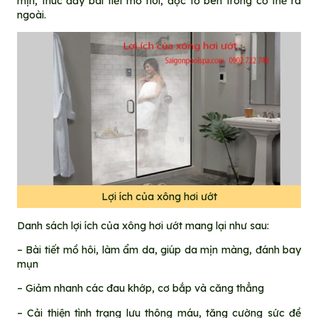
mịn, thúc đẩy bài tiết mồ hôi, độc tố bên trong cơ thể ra
ngoài.
Lợi ích của xông hơi ướt
Danh sách lợi ích của xông hơi ướt mang lại như sau:
– Bài tiết mồ hôi, làm ẩm da, giúp da mịn màng, đánh bay
mụn
– Giảm nhanh các đau khớp, cơ bắp và căng thẳng
– Cải thiện tình trạng lưu thông máu, tăng cường sức đề