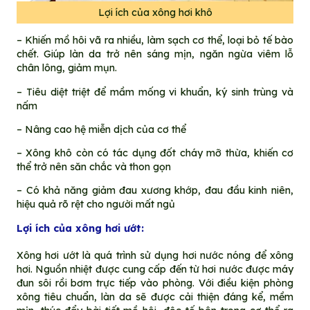
Lợi ích của xông hơi khô
– Khiến mồ hôi vã ra nhiều, làm sạch cơ thể, loại bỏ tế bào
chết. Giúp làn da trở nên sáng mịn, ngăn ngừa viêm lỗ
chân lông, giảm mụn.
– Tiêu diệt triệt để mầm mống vi khuẩn, ký sinh trùng và
nấm
– Nâng cao hệ miễn dịch của cơ thể
– Xông khô còn có tác dụng đốt cháy mỡ thừa, khiến cơ
thể trở nên săn chắc và thon gọn
– Có khả năng giảm đau xương khớp, đau đầu kinh niên,
hiệu quả rõ rệt cho người mất ngủ
Lợi ích của xông hơi ướt:
Xông hơi ướt là quá trình sử dụng hơi nước nóng để xông
hơi. Nguồn nhiệt được cung cấp đến từ hơi nước được máy
đun sôi rồi bơm trực tiếp vào phòng. Với điều kiện phòng
xông tiêu chuẩn, làn da sẽ được cải thiện đáng kể, mềm