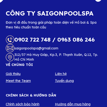
CÔNG TY SAIGONPOOLSPA
Đơn vị đi đầu trong giải pháp toàn diện về Hồ bơi & Spa
theo tiêu chuẩn toàn cầu
0902 722 748
/
0963 086 246
saigonpoolspa@gmail.com
312/37 Hà Huy Giáp, Kp.3, P. Thạnh Xuân, Q.12, Tp.
Hồ Chí Minh
VỀ CHÚNG TÔI
Giới thiệu
Liên hệ
Meet the Team
Tuyển dụng
CHÍNH SÁCH & HƯỚNG DẪN
Chính sách bảo hành
Hướng dẫn mua hàng