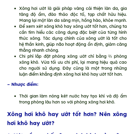
Xông hơi ướt là giải pháp vàng cải thiện làn da, gia
tăng độ ẩm, đào thảo độc tố, tạp chất hữu hiệu.
Mang lại một làn da sáng mịn, hồng hào, khỏe mạnh.
Để xem xét xông khô hay xông ướt tốt hơn, chúng ta
cần tìm hiểu các công dụng đặc biệt của từng hình
thức xông. Tác dụng chính của xông ướt là tốt cho
hệ thần kinh, giúp não hoạt động ổn định, giảm căng
thẳng nhanh chóng.
Chi phí lắp đặt phòng xông ướt chỉ bằng ⅔ phòng
xông khô. Vừa tối ưu chi phí, lại mang hiệu quả cao
cho người sử dụng. Đây cũng là một trong những
luận điểm khẳng định xông hơi khô hay ướt tốt hơn.
– Nhược điểm:
Thời gian làm nóng két nước hay tạo khí và độ ẩm
trong phòng lâu hơn so với phòng xông hơi khô.
Xông hơi khô hay ướt tốt hơn? Nên xông
hơi khô hay ướt?