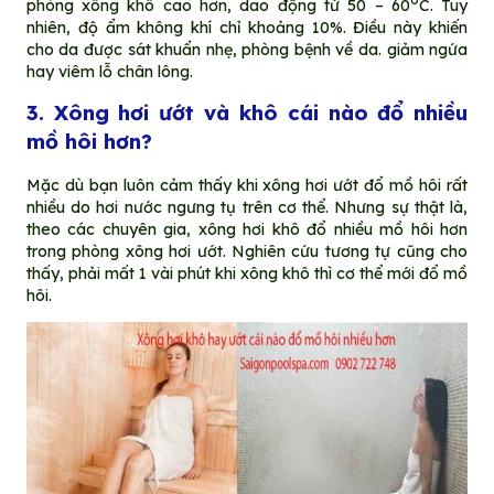
phòng xông khô cao hơn, dao động từ 50 – 60
C. Tuy
nhiên, độ ẩm không khí chỉ khoảng 10%. Điều này khiến
cho da được sát khuẩn nhẹ, phòng bệnh về da. giảm ngứa
hay viêm lỗ chân lông.
3. Xông hơi ướt và khô cái nào đổ nhiều
mồ hôi hơn?
Mặc dù bạn luôn cảm thấy khi xông hơi ướt đổ mồ hôi rất
nhiều do hơi nước ngưng tụ trên cơ thể. Nhưng sự thật là,
theo các chuyên gia, xông hơi khô đổ nhiều mồ hôi hơn
trong phòng xông hơi ướt. Nghiên cứu tương tự cũng cho
thấy, phải mất 1 vài phút khi xông khô thì cơ thể mới đổ mồ
hôi.