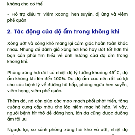
kháng cho cơ thể
– Hỗ trợ điều trị viêm xoang, hen suyễn, dị ứng và viêm
phế quản
2. Tác động của độ ẩm trong không khí
Xông ướt và xông khô mang lại cảm giác hoàn toàn khác
nhau. Nhưng để đánh giá xông hơi khô hay ướt tốt hơn thì
bạn cần phải tìm hiểu về ảnh hưởng của độ ẩm trong
không khí.
o
Phòng xông hơi ướt có nhiệt độ lý tưởng khoảng 45
C, độ
ẩm không khí lên đến 100%. Do độ ẩm cao nên rất có lợi
cho các bệnh lý về đường hô hấp, phòng ngừa hen suyễn,
viêm họng, viêm phế quản.
Thêm đó, nó còn giúp các mao mạch phổi phát triển, tăng
cường cung cấp máu cho lớp niêm mạc hô hấp. Vì vậy,
người bệnh hít thở dễ dàng hơn, làn da cũng được dưỡng
ẩm tối ưu.
Ngược lại, so sánh phòng xông hơi khô và ướt, nhiệt độ
o