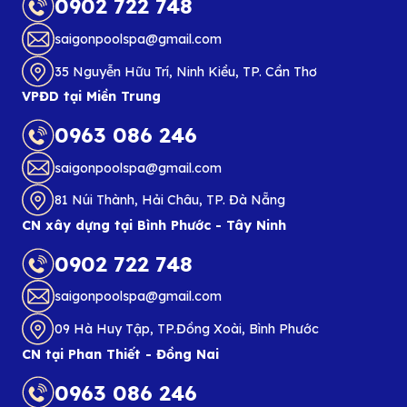
0902 722 748
saigonpoolspa@gmail.com
35 Nguyễn Hữu Trí, Ninh Kiều, TP. Cần Thơ
VPĐD tại Miền Trung
0963 086 246
saigonpoolspa@gmail.com
81 Núi Thành, Hải Châu, TP. Đà Nẵng
CN xây dựng tại Bình Phước - Tây Ninh
0902 722 748
saigonpoolspa@gmail.com
09 Hà Huy Tập, TP.Đồng Xoài, Bình Phước
CN tại Phan Thiết - Đồng Nai
0963 086 246