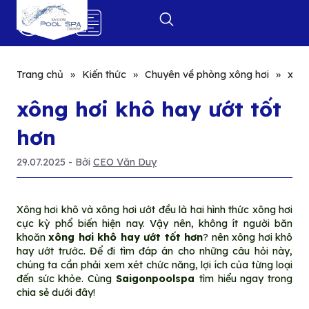
0
Trang chủ
»
Kiến thức
»
Chuyên về phòng xông hơi
»
xông
xông hơi khô hay ướt tốt
hơn
29.07.2025
- Bởi
CEO Văn Duy
Xông hơi khô và xông hơi ướt đều là hai hình thức xông hơi
cực kỳ phổ biến hiện nay. Vậy nên, không ít người băn
khoăn
xông hơi khô hay ướt tốt hơn
? nên xông hơi khô
hay ướt trước. Để đi tìm đáp án cho những câu hỏi này,
chúng ta cần phải xem xét chức năng, lợi ích của từng loại
đến sức khỏe. Cùng
Saigonpoolspa
tìm hiểu ngay trong
chia sẻ dưới đây!