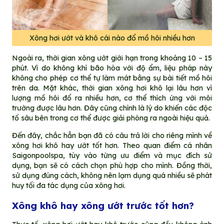
Xông hơi ướt và khô cái nào đổ mồ hôi nhiều hơn
Ngoài ra, thời gian xông ướt giới hạn trong khoảng 10 – 15
phút. Vì do không khí bão hòa với độ ẩm, liệu pháp này
không cho phép cơ thể tự làm mát bằng sự bài tiết mồ hôi
trên da. Mặt khác, thời gian xông hơi khô lại lâu hơn vì
lượng mồ hôi đổ ra nhiều hơn, cơ thể thích ứng với môi
trường được lâu hơn. Đây cũng chính là lý do khiến các độc
tố sâu bên trong cơ thể được giải phóng ra ngoài hiệu quả.
Đến đây, chắc hẳn bạn đã có câu trả lời cho riêng mình về
xông hơi khô hay ướt tốt hơn. Theo quan điểm cá nhân
Saigonpoolspa, tùy vào từng ưu điểm và mục đích sử
dụng, bạn sẽ có cách chọn phù hợp cho mình. Đồng thời,
sử dụng đúng cách, không nên lạm dụng quá nhiều sẽ phát
huy tối đa tác dụng của xông hơi.
Xông khô hay xông ướt trước tốt hơn?