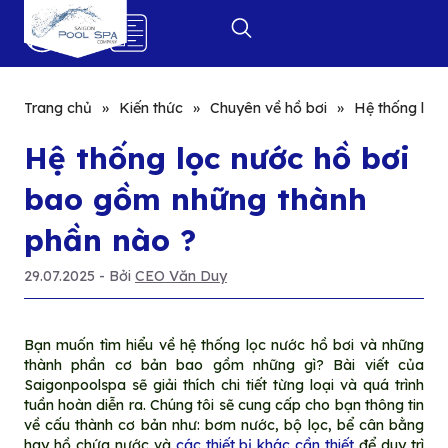
0
Trang chủ
»
Kiến thức
»
Chuyên về hồ bơi
»
Hệ thống lọc
Hệ thống lọc nước hồ bơi
bao gồm những thành
phần nào ?
29.07.2025
- Bởi
CEO Văn Duy
Bạn muốn tìm hiểu về hệ thống lọc nước hồ bơi và những
thành phần cơ bản bao gồm những gì? Bài viết của
Saigonpoolspa sẽ giải thích chi tiết từng loại và quá trình
tuần hoàn diễn ra. Chúng tôi sẽ cung cấp cho bạn thông tin
về cấu thành cơ bản như: bơm nước, bộ lọc, bể cân bằng
hay hồ chứa nước và
các thiết bị khác cần thiết
để duy trì