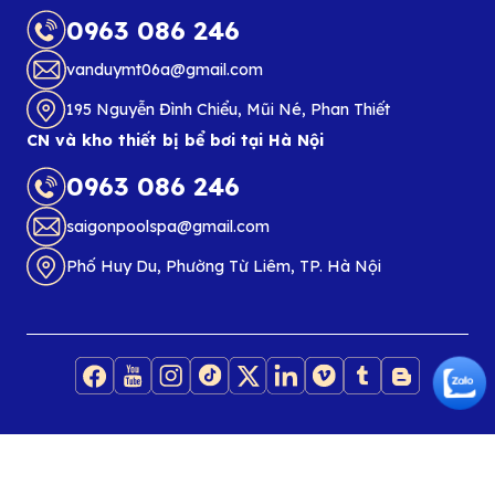
0963 086 246
vanduymt06a@gmail.com
195 Nguyễn Đình Chiểu, Mũi Né, Phan Thiết
CN và kho thiết bị bể bơi tại Hà Nội
0963 086 246
saigonpoolspa@gmail.com
Phố Huy Du, Phường Từ Liêm, TP. Hà Nội