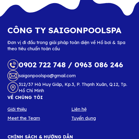
CÔNG TY SAIGONPOOLSPA
Đơn vị đi đầu trong giải pháp toàn diện về Hồ bơi & Spa
theo tiêu chuẩn toàn cầu
0902 722 748
/
0963 086 246
saigonpoolspa@gmail.com
312/37 Hà Huy Giáp, Kp.3, P. Thạnh Xuân, Q.12, Tp.
Hồ Chí Minh
VỀ CHÚNG TÔI
Giới thiệu
Liên hệ
Meet the Team
Tuyển dụng
CHÍNH SÁCH & HƯỚNG DẪN