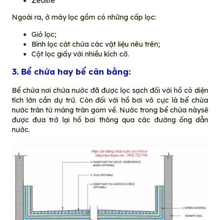
Zeolite
Ngoài ra, ở máy lọc gồm có những cấp lọc:
Giỏ lọc;
Bình lọc cát chứa các vật liệu nêu trên;
Cột lọc giấy với nhiều kích cỡ.
3. Bể chứa hay bể cân bằng:
Bể chứa nơi chứa nước đã được lọc sạch đối với hồ có diện
tích lớn cần dự trữ. Còn đối với hồ bơi vô cực là bể chứa
nước tràn từ máng tràn gom về. Nước trong bể chứa nàysẽ
được đưa trở lại hồ bơi thông qua các đường ống dẫn
nước.