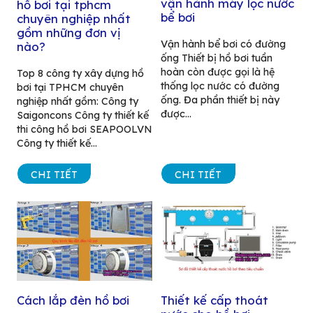
vận hành máy lọc nước
hồ bơi tại tphcm
bể bơi
chuyên nghiệp nhất
gồm những đơn vị
Vận hành bể bơi có đường
nào?
ống Thiết bị hồ bơi tuần
hoàn còn được gọi là hệ
Top 8 công ty xây dựng hồ
thống lọc nước có đường
bơi tại TPHCM chuyên
ống. Đa phần thiết bị này
nghiệp nhất gồm: Công ty
được...
Saigoncons Công ty thiết kế
thi công hồ bơi SEAPOOLVN
Công ty thiết kế...
CHI TIẾT
CHI TIẾT
Cách lắp đèn hồ bơi
Thiết kế cấp thoát