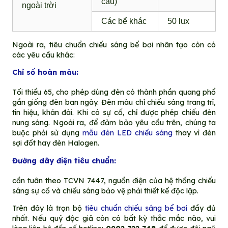
cầu)
ngoài trời
Các bể khác
50 lux
Ngoài ra, tiêu chuẩn chiếu sáng bể bơi nhân tạo còn có
các yêu cầu khác:
Chỉ số hoàn màu:
Tối thiểu 65, cho phép dùng đèn có thành phần quang phổ
gần giống đèn ban ngày. Đèn màu chỉ chiếu sáng trang trí,
tín hiệu, khán đài. Khi có sự cố, chỉ được phép chiếu đèn
nung sáng. Ngoài ra, để đảm bảo yêu cầu trên, chúng ta
buộc phải sử dụng
mẫu đèn LED chiếu sáng
thay vì đèn
sợi đốt hay đèn Halogen.
Đường dây điện tiêu chuẩn:
cần tuân theo TCVN 7447, nguồn điện của hệ thống chiếu
sáng sự cố và chiếu sáng bảo vệ phải thiết kế độc lập.
Trên đây là trọn bộ
tiêu chuẩn chiếu sáng bể bơi
đầy đủ
nhất. Nếu quý độc giả còn có bất kỳ thắc mắc nào, vui