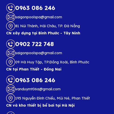
0963 086 246
saigonpoolspa@gmail.com
81 Núi Thành, Hải Châu, TP. Đà Nẵng
CN xây dựng tại Bình Phước - Tây Ninh
0902 722 748
saigonpoolspa@gmail.com
09 Hà Huy Tập, TP.Đồng Xoài, Bình Phước
CN tại Phan Thiết - Đồng Nai
0963 086 246
vanduymt06a@gmail.com
195 Nguyễn Đình Chiểu, Mũi Né, Phan Thiết
CN và kho thiết bị bể bơi tại Hà Nội