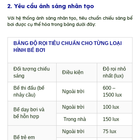
2. Yêu cầu ánh sáng nhân tạo
Với hệ thống ánh sáng nhân tạo, tiêu chuẩn chiếu sáng bể
bơi được cụ thể hóa trong bảng dưới đây:
BẢNG ĐỘ RỌI TIÊU CHUẨN CHO TỪNG LOẠI
HÌNH BỂ BƠI
Đối tượng chiếu
Độ rọi nhỏ
Điều kiện
sáng
nhất (lux)
Bể thi đấu (bể
600 –
Ngoài trời
nhảy cầu)
1500 lux
Ngoài trời
100 lux
Bể dạy bơi và
bể hỗn hợp
Trong nhà
150 lux
Ngoài trời
75 lux
Bể trẻ em