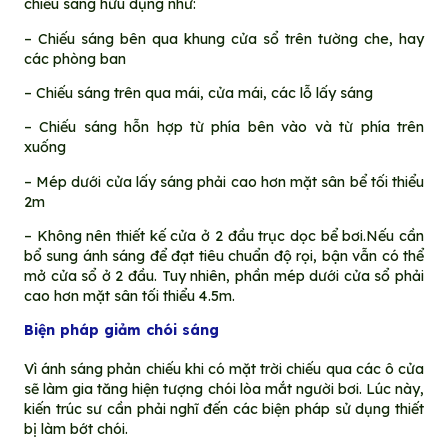
chiếu sáng hữu dụng như:
– Chiếu sáng bên qua khung cửa sổ trên tường che, hay
các phòng ban
– Chiếu sáng trên qua mái, cửa mái, các lỗ lấy sáng
– Chiếu sáng hỗn hợp từ phía bên vào và từ phía trên
xuống
– Mép dưới cửa lấy sáng phải cao hơn mặt sân bể tối thiểu
2m
– Không nên thiết kế cửa ở 2 đầu trục dọc bể bơi.Nếu cần
bổ sung ánh sáng để đạt tiêu chuẩn độ rọi, bận vẫn có thể
mở cửa sổ ở 2 đầu. Tuy nhiên, phần mép dưới cửa sổ phải
cao hơn mặt sân tối thiểu 4.5m.
Biện pháp giảm chói sáng
Vì ánh sáng phản chiếu khi có mặt trời chiếu qua các ô cửa
sẽ làm gia tăng hiện tượng chói lòa mắt người bơi. Lúc này,
kiến trúc sư cần phải nghĩ đến các biện pháp sử dụng thiết
bị làm bớt chói.