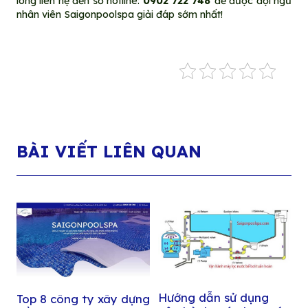
lòng liên hệ đến số hotline:
0902 722 748
để được đội ngũ
nhân viên Saigonpoolspa giải đáp sớm nhất!
BÀI VIẾT LIÊN QUAN
Hướng dẫn sử dụng
Top 8 công ty xây dựng