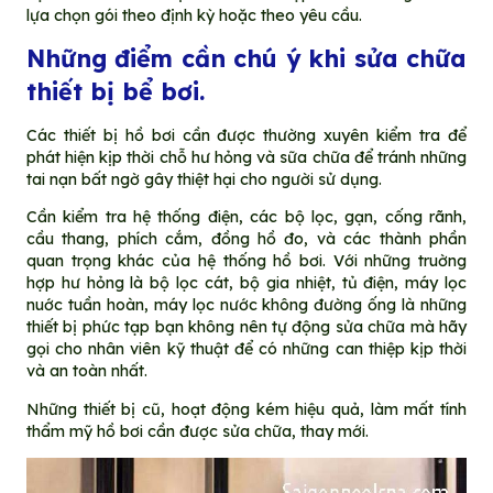
lựa chọn gói theo định kỳ hoặc theo yêu cầu.
Những điểm cần chú ý khi
sửa chữa
thiết bị bể bơi.
Các thiết bị hồ bơi cần được thường xuyên kiểm tra để
phát hiện kịp thời chỗ hư hỏng và sữa chữa để tránh những
tai nạn bất ngờ gây thiệt hại cho người sử dụng.
Cần kiểm tra hệ thống điện, các bộ lọc, gạn, cống rãnh,
cầu thang, phích cắm, đồng hồ đo, và các thành phần
quan trọng khác của hệ thống hồ bơi. Với những truờng
hợp hư hỏng là bộ lọc cát, bộ gia nhiệt, tủ điện, máy lọc
nuớc tuần hoàn, máy lọc nước không đường ống là những
thiết bị phức tạp bạn không nên tự động sửa chữa mà hãy
gọi cho nhân viên kỹ thuật để có những can thiệp kịp thời
và an toàn nhất.
Những thiết bị cũ, hoạt động kém hiệu quả, làm mất tính
thẩm mỹ hồ bơi cần được sửa chữa, thay mới.