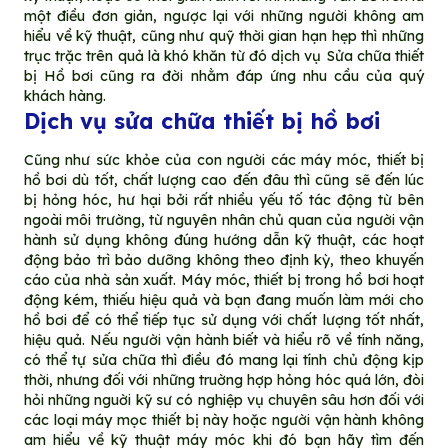
một điều đơn giản, ngược lại với những người không am
hiểu về kỹ thuật, cũng như quỹ thời gian hạn hẹp thì những
trục trặc trên quả là khó khăn từ đó dịch vụ Sửa chữa thiết
bị Hồ bơi cũng ra đời nhằm đáp ứng nhu cầu của quý
khách hàng.
Dịch vụ sửa chữa thiết bị hồ bơi
Cũng như sức khỏe của con người các máy móc, thiết bị
hồ bơi dù tốt, chất lượng cao đến đâu thì cũng sẽ đến lúc
bị hỏng hóc, hư hại bởi rất nhiều yếu tố tác động từ bên
ngoài môi trường, từ nguyên nhân chủ quan của người vận
hành sử dụng không đúng hướng dẫn kỹ thuật, các hoạt
động bảo trì bảo dưỡng không theo định kỳ, theo khuyến
cáo của nhà sản xuất. Máy móc, thiết bị trong hồ bơi hoạt
động kém, thiếu hiệu quả và bạn đang muốn làm mới cho
hồ bơi để có thể tiếp tục sử dụng với chất lượng tốt nhất,
hiệu quả. Nếu người vận hành biết và hiểu rõ về tính năng,
có thể tự sửa chữa thì điều đó mang lại tính chủ động kịp
thời, nhưng đối với những truờng hợp hỏng hóc quá lớn, đòi
hỏi những nguời kỹ sư có nghiệp vụ chuyên sâu hơn đối với
các loại máy mọc thiết bị này hoặc người vận hành không
am hiểu về kỹ thuật máy móc khi đó bạn hãy tìm đến