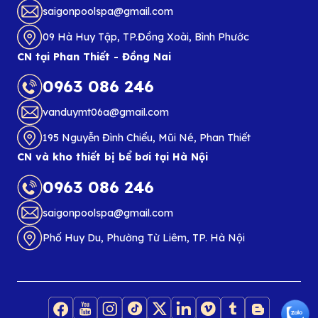
saigonpoolspa@gmail.com
09 Hà Huy Tập, TP.Đồng Xoài, Bình Phước
CN tại Phan Thiết - Đồng Nai
0963 086 246
vanduymt06a@gmail.com
195 Nguyễn Đình Chiểu, Mũi Né, Phan Thiết
CN và kho thiết bị bể bơi tại Hà Nội
0963 086 246
saigonpoolspa@gmail.com
Phố Huy Du, Phường Từ Liêm, TP. Hà Nội