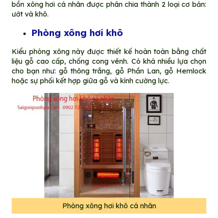
bồn xông hơi cá nhân được phân chia thành 2 loại cơ bản:
ướt và khô.
Phòng xông hơi khô
Kiểu phòng xông này được thiết kế hoàn toàn bằng chất
liệu gỗ cao cấp, chống cong vênh. Có khá nhiều lựa chọn
cho bạn như: gỗ thông trắng, gỗ Phần Lan, gỗ Hemlock
hoặc sự phối kết hợp giữa gỗ và kính cường lực.
Phòng xông hơi khô cá nhân