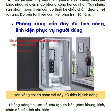
khác nhau về diện mạo phòng xông hơi cá nhân. Tuy nhiên,
sản phẩm hoàn thiện cần có thiết kế chắc chắn, đường nét
rõ ràng. Độ bền tối thiểu cam kết phải trên 10 năm.
Phòng xông cần đầy đủ tính năng,
linh kiện phục vụ người dùng
Bồn xông hơi cá nhân với đầy đủ thiết bị tính năng
– Phòng xông hơi ướt có cấu tạo cơ bản gồm: khung, kính,
chân đế, các linh phụ kiện