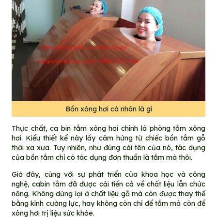
Bồn xông hơi cá nhân là gì
Thực chất, ca bin tắm xông hơi chính là phòng tắm xông
hơi. Kiểu thiết kế này lấy cảm hứng từ chiếc bồn tắm gỗ
thời xa xưa. Tuy nhiên, như đúng cái tên của nó, tác dụng
của bồn tắm chỉ có tác dụng đơn thuần là tắm mà thôi.
Giờ đây, cùng với sự phát triển của khoa học và công
nghệ, cabin tắm đã được cải tiến cả về chất liệu lẫn chức
năng. Không dừng lại ở chất liệu gỗ mà còn được thay thế
bằng kính cường lực, hay không còn chỉ để tắm mà còn để
xông hơi trị liệu sức khỏe.