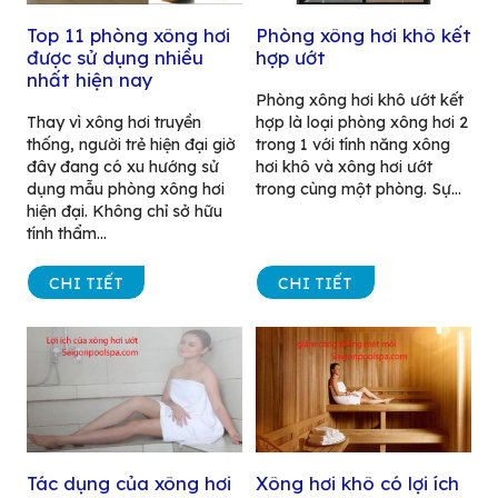
Top 11 phòng xông hơi
Phòng xông hơi khô kết
được sử dụng nhiều
hợp ướt
nhất hiện nay
Phòng xông hơi khô ướt kết
Thay vì xông hơi truyền
hợp là loại phòng xông hơi 2
thống, người trẻ hiện đại giờ
trong 1 với tính năng xông
đây đang có xu hướng sử
hơi khô và xông hơi ướt
dụng mẫu phòng xông hơi
trong cùng một phòng. Sự...
hiện đại. Không chỉ sở hữu
tính thẩm...
CHI TIẾT
CHI TIẾT
Tác dụng của xông hơi
Xông hơi khô có lợi ích