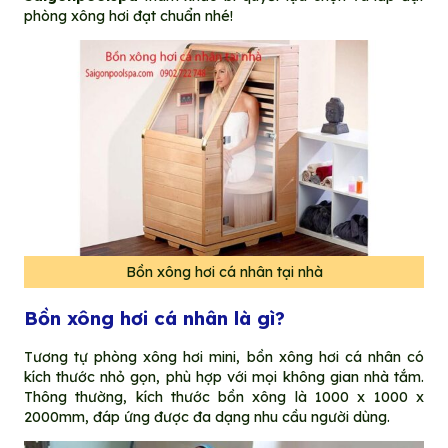
phòng xông hơi đạt chuẩn nhé!
Bồn xông hơi cá nhân tại nhà
Bồn xông hơi cá nhân là gì?
Tương tự phòng xông hơi mini, bồn xông hơi cá nhân có
kích thước nhỏ gọn, phù hợp với mọi không gian nhà tắm.
Thông thường, kích thước bồn xông là 1000 x 1000 x
2000mm, đáp ứng được đa dạng nhu cầu người dùng.