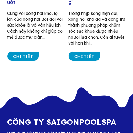
ướt
gì
Cùng với xông hơi khô, lợi
Trong nhịp sống hiện đại,
ích của xông hơi ướt đối với
xông hơi khô đã và đang trở
sức khỏe là vô vàn hữu ích.
thành phương pháp chăm
Cách này không chỉ giúp cơ
sóc sức khỏe được nhiều
thể được thư giãn...
người lựa chọn. Còn gì tuyệt
vời hơn khi...
CHI TIẾT
CHI TIẾT
CÔNG TY SAIGONPOOLSPA