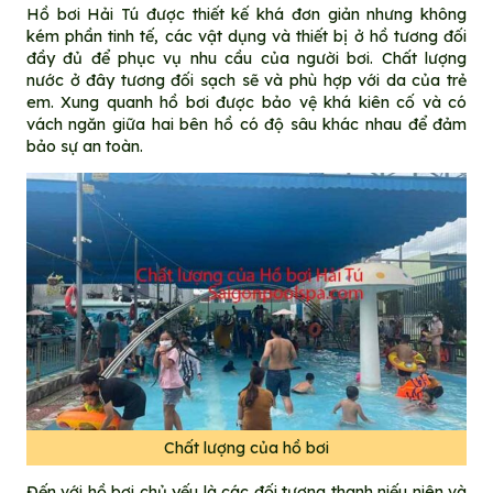
Hồ bơi Hải Tú được thiết kế khá đơn giản nhưng không
kém phần tinh tế, các vật dụng và thiết bị ở hồ tương đối
đầy đủ để phục vụ nhu cầu của người bơi. Chất lượng
nước ở đây tương đối sạch sẽ và phù hợp với da của trẻ
em. Xung quanh hồ bơi được bảo vệ khá kiên cố và có
vách ngăn giữa hai bên hồ có độ sâu khác nhau để đảm
bảo sự an toàn.
Chất lượng của hồ bơi
Đến với hồ bơi chủ yếu là các đối tượng thanh niếu niên và