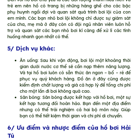
trẻ em nên hồ có trang bị những hàng ghế cho các bậc
phụ huynh ngồi đợi và quan sát quá trình bơi lội của con
em mình. Các bạn nhỏ bơi lội không chỉ được sự giám sát
của cha, mẹ mà ở đây còn có đội ngũ nhân viên luôn hỗ
trợ và quan sát các bạn nhỏ bơi kĩ càng để xử lí các tình
huống nhanh gọn nhất có thể.
5/ Dịch vụ khác:
Ăn uống:
Sau khi vận động, bơi lội một khoảng thời
gian dưới nước cơ thể sẽ cần nạp thêm năng lượng.
Và tại hồ bơi luôn có sẵn thức ăn ngon – bổ – rẻ để
phục vụ quý khách hàng. Đồ ăn ở đây cũng được
kiểm định chất lượng và giá cả hợp lý để tổng chi phí
cho một lần đi bơi không quá cao.
Sân bóng:
Sân bóng được kết hợp với hồ bơi, một sự
kết hợp tương đối hoàn hảo. Bạn đến một địa điểm
nhưng có thể trải nghiệm cả hai bộ môn này. Giúp
bạn có thể tiết kiệm thời gian và chi phí di chuyển.
6/ Ưu điểm và nhược điểm của hồ bơi Hải
Tú