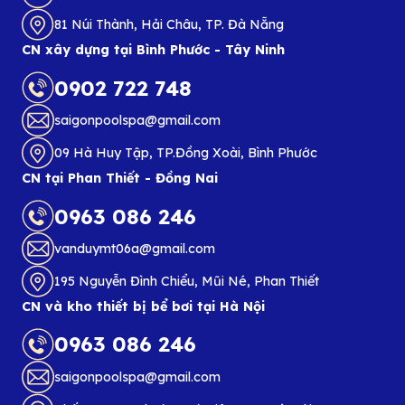
81 Núi Thành, Hải Châu, TP. Đà Nẵng
CN xây dựng tại Bình Phước - Tây Ninh
0902 722 748
saigonpoolspa@gmail.com
09 Hà Huy Tập, TP.Đồng Xoài, Bình Phước
CN tại Phan Thiết - Đồng Nai
0963 086 246
vanduymt06a@gmail.com
195 Nguyễn Đình Chiểu, Mũi Né, Phan Thiết
CN và kho thiết bị bể bơi tại Hà Nội
0963 086 246
saigonpoolspa@gmail.com