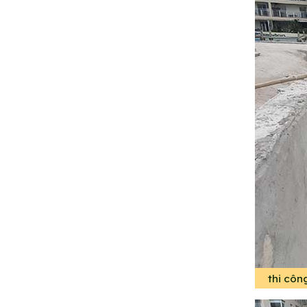
thi côn