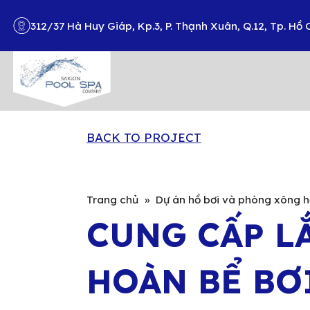
312/37 Hà Huy Giáp, Kp.3, P. Thạnh Xuân, Q.12, Tp. Hồ 
Search
BACK TO PROJECT
Trang chủ
»
Dự án hồ bơi và phòng xông h
CUNG CẤP L
HOÀN BỂ BƠ