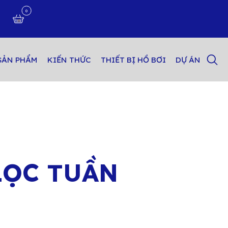
0
n
SẢN PHẨM
KIẾN THỨC
THIẾT BỊ HỒ BƠI
DỰ ÁN
LỌC TUẦN