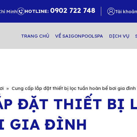
0902 722 748
HOTLINE:
Chí Minh
Tài khoả
TRANG CHỦ
VỀ SAIGONPOOLSPA
DỊCH VỤ
ơi
»
Cung cấp lắp đặt thiết bị lọc tuần hoàn bể bơi gia đình
ẮP ĐẶT THIẾT BỊ 
I GIA ĐÌNH