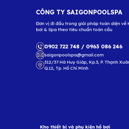
CÔNG TY SAIGONPOOLSPA
Đơn vị đi đầu trong giải pháp toàn diện về 
bơi & Spa theo tiêu chuẩn toàn cầu
0902 722 748
/
0963 086 246
saigonpoolspa@gmail.com
312/37 Hà Huy Giáp, Kp.3, P. Thạnh Xuâ
Q.12, Tp. Hồ Chí Minh
Kho thiết bị và phụ kiện hồ bơi