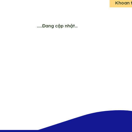
Khoan t
……Đang cập nhật…