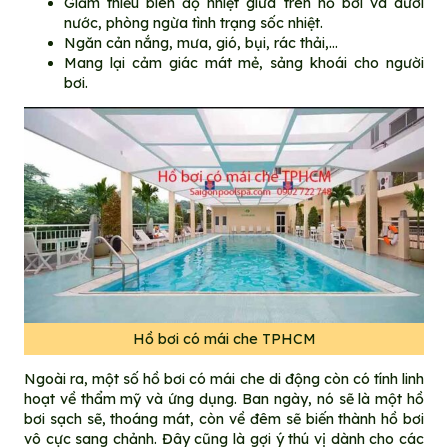
Giảm thiểu biên độ nhiệt giữa trên hồ bơi và dưới
nước, phòng ngừa tình trạng sốc nhiệt.
Ngăn cản nắng, mưa, gió, bụi, rác thải,…
Mang lại cảm giác mát mẻ, sảng khoái cho người
bơi.
Hồ bơi có mái che TPHCM
Ngoài ra, một số hồ bơi có mái che di động còn có tính linh
hoạt về thẩm mỹ và ứng dụng. Ban ngày, nó sẽ là một hồ
bơi sạch sẽ, thoáng mát, còn về đêm sẽ biến thành hồ bơi
vô cực sang chảnh. Đây cũng là gợi ý thú vị dành cho các