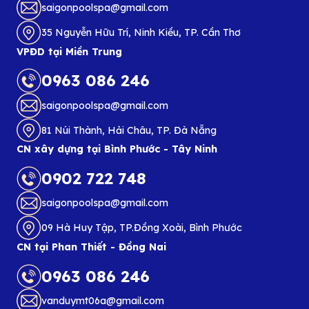
saigonpoolspa@gmail.com
35 Nguyễn Hữu Trí, Ninh Kiều, TP. Cần Thơ
VPĐD tại Miền Trung
0963 086 246
saigonpoolspa@gmail.com
81 Núi Thành, Hải Châu, TP. Đà Nẵng
CN xây dựng tại Bình Phước - Tây Ninh
0902 722 748
saigonpoolspa@gmail.com
09 Hà Huy Tập, TP.Đồng Xoài, Bình Phước
CN tại Phan Thiết - Đồng Nai
0963 086 246
vanduymt06a@gmail.com