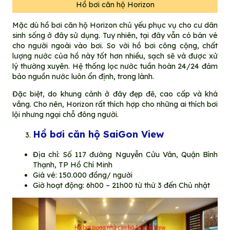
Hồ bơi căn hộ Horizon
Mặc dù hồ bơi căn hộ Horizon chủ yếu phục vụ cho cư dân
sinh sống ở đây sử dụng. Tuy nhiên, tại đây vẫn có bán vé
cho người ngoài vào bơi. So với hồ bơi công cộng, chất
lượng nước của hồ này tốt hơn nhiều, sạch sẽ và được xử
lý thường xuyên. Hệ thống lọc nước tuần hoàn 24/24 đảm
bảo nguồn nước luôn ổn định, trong lành.
Đặc biệt, do khung cảnh ở đây đẹp đẽ, cao cấp và khá
vắng. Cho nên, Horizon rất thích hợp cho những ai thích bơi
lội nhưng ngại chỗ đông người.
Hồ bơi căn hộ SaiGon View
Địa chỉ: Số 117 đường Nguyễn Cửu Vân, Quận Bình
Thạnh, TP Hồ Chí Minh
Giá vé: 150.000 đồng/ người
Giờ hoạt động: 6h00 – 21h00 từ thứ 3 đến Chủ nhật