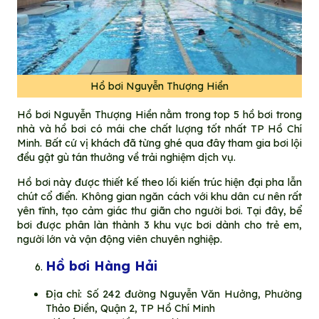
Hồ bơi Nguyễn Thượng Hiền
Hồ bơi Nguyễn Thượng Hiền nằm trong top 5 hồ bơi trong
nhà và hồ bơi có mái che chất lượng tốt nhất TP Hồ Chí
Minh. Bất cứ vị khách đã từng ghé qua đây tham gia bơi lội
đều gật gù tán thưởng về trải nghiệm dịch vụ.
Hồ bơi này được thiết kế theo lối kiến trúc hiện đại pha lẫn
chút cổ điển. Không gian ngăn cách với khu dân cư nên rất
yên tĩnh, tạo cảm giác thư giãn cho người bơi. Tại đây, bể
bơi được phân làn thành 3 khu vực bơi dành cho trẻ em,
người lớn và vận động viên chuyên nghiệp.
Hồ bơi Hàng Hải
Địa chỉ: Số 242 đường Nguyễn Văn Hưởng, Phường
Thảo Điền, Quận 2, TP Hồ Chí Minh