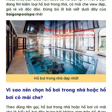
đang tìm kiếm loại hồ bơi trong nhà, có mái che view đẹp,
giá rẻ và độc đáo. Đừng bỏ lỡ bài viết dưới đây của
Saigonpoolspa
nhé!
Hồ bơi trong nhà đẹp nhất
Vì sao nên chọn hồ bơi trong nhà hoặc hồ
bơi có mái che?
Theo đúng tên gọi, hồ bơi trong nhà hoặc hồ bơi có mái
che là kiểu hồ bơi đặc trưng bởi không gian trên hồ được