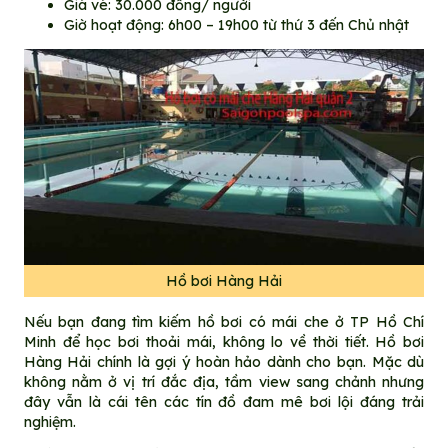
Giá vé: 30.000 đồng/ người
Giờ hoạt động: 6h00 – 19h00 từ thứ 3 đến Chủ nhật
Hồ bơi Hàng Hải
Nếu bạn đang tìm kiếm hồ bơi có mái che ở TP Hồ Chí
Minh để học bơi thoải mái, không lo về thời tiết. Hồ bơi
Hàng Hải chính là gợi ý hoàn hảo dành cho bạn. Mặc dù
không nằm ở vị trí đắc địa, tầm view sang chảnh nhưng
đây vẫn là cái tên các tín đồ đam mê bơi lội đáng trải
nghiệm.