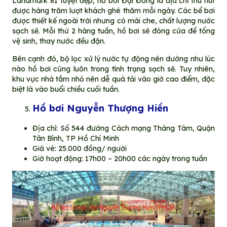
Landmark 81 tuyệt đẹp, hồ bơi Đại Đồng là địa chỉ thu hút
được hàng trăm lượt khách ghé thăm mỗi ngày. Các bể bơi
được thiết kế ngoài trời nhưng có mái che, chất lượng nước
sạch sẽ. Mỗi thứ 2 hàng tuần, hồ bơi sẽ đóng cửa để tổng
vệ sinh, thay nước đều đặn.
Bên cạnh đó, bộ lọc xử lý nước tự động nên dường như lúc
nào hồ bơi cũng luôn trong tình trạng sạch sẽ. Tuy nhiên,
khu vực nhà tắm nhỏ nên dễ quá tải vào giờ cao điểm, đặc
biệt là vào buổi chiều cuối tuần.
Hồ bơi Nguyễn Thượng Hiền
Địa chỉ: Số 544 đường Cách mạng Tháng Tám, Quận
Tân Bình, TP Hồ Chí Minh
Giá vé: 25.000 đồng/ người
Giờ hoạt động: 17h00 – 20h00 các ngày trong tuần