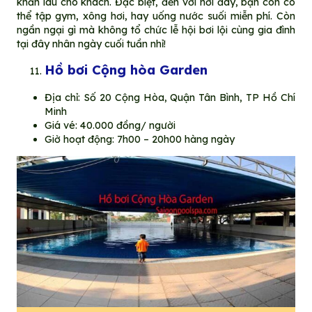
khăn lau cho khách. Đặc biệt, đến với nơi đây, bạn còn có
thể tập gym, xông hơi, hay uống nước suối miễn phí. Còn
ngần ngại gì mà không tổ chức lễ hội bơi lội cùng gia đình
tại đây nhân ngày cuối tuần nhỉ!
Hồ bơi Cộng hòa Garden
Địa chỉ: Số 20 Cộng Hòa, Quận Tân Bình, TP Hồ Chí
Minh
Giá vé: 40.000 đồng/ người
Giờ hoạt động: 7h00 – 20h00 hàng ngày