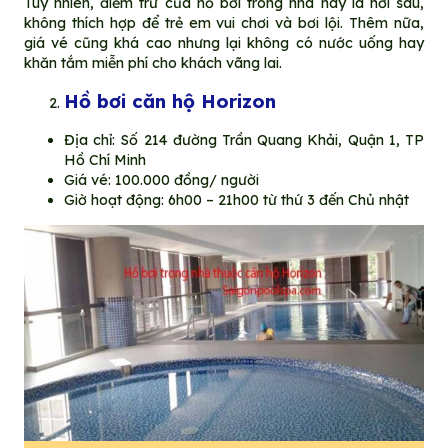
Tuy nhiên, điểm trừ của hồ bơi trong nhà này là hơi sâu,
không thích hợp để trẻ em vui chơi và bơi lội. Thêm nữa,
giá vé cũng khá cao nhưng lại không có nước uống hay
khăn tắm miễn phí cho khách vãng lai.
Hồ bơi căn hộ Horizon
Địa chỉ: Số 214 đường Trần Quang Khải, Quận 1, TP
Hồ Chí Minh
Giá vé: 100.000 đồng/ người
Giờ hoạt động: 6h00 – 21h00 từ thứ 3 đến Chủ nhật