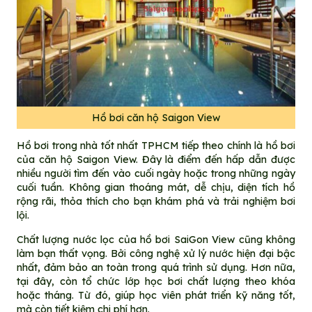
Hồ bơi căn hộ Saigon View
Hồ bơi trong nhà tốt nhất TPHCM tiếp theo chính là hồ bơi
của căn hộ Saigon View. Đây là điểm đến hấp dẫn được
nhiều người tìm đến vào cuối ngày hoặc trong những ngày
cuối tuần. Không gian thoáng mát, dễ chịu, diện tích hồ
rộng rãi, thỏa thích cho bạn khám phá và trải nghiệm bơi
lội.
Chất lượng nước lọc của hồ bơi SaiGon View cũng không
làm bạn thất vọng. Bởi công nghệ xử lý nước hiện đại bậc
nhất, đảm bảo an toàn trong quá trình sử dụng. Hơn nữa,
tại đây, còn tổ chức lớp học bơi chất lượng theo khóa
hoặc tháng. Từ đó, giúp học viên phát triển kỹ năng tốt,
mà còn tiết kiệm chi phí hơn.