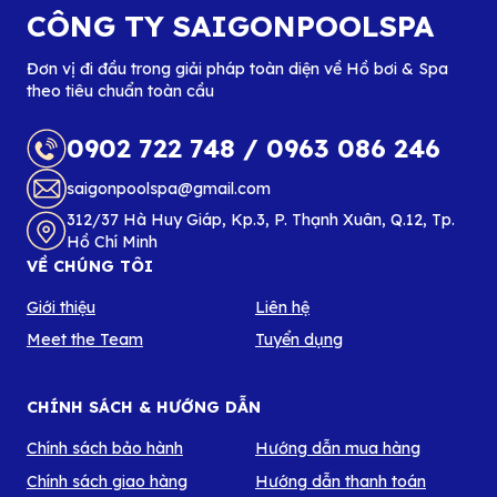
CÔNG TY SAIGONPOOLSPA
Đơn vị đi đầu trong giải pháp toàn diện về Hồ bơi & Spa
theo tiêu chuẩn toàn cầu
0902 722 748
/
0963 086 246
saigonpoolspa@gmail.com
312/37 Hà Huy Giáp, Kp.3, P. Thạnh Xuân, Q.12, Tp.
Hồ Chí Minh
VỀ CHÚNG TÔI
Giới thiệu
Liên hệ
Meet the Team
Tuyển dụng
CHÍNH SÁCH & HƯỚNG DẪN
Chính sách bảo hành
Hướng dẫn mua hàng
Chính sách giao hàng
Hướng dẫn thanh toán