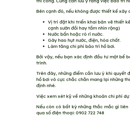
thi công. Cũng cần lưu ý rằng việc bảo trì 
Bên cạnh đó, nếu không được thiết kế xây 
Vị trí đặt khi triển khai bản vẽ thiế
cạnh sườn đồi hay tầm nhìn rộng)
Nước bẩn hoặc rò rỉ nước.
Gây hao hụt nước, điện, hóa chất.
Làm tăng chi phí bảo trì hồ bơi.
Bởi vậy, nếu bạn xác định đầu tư một bể b
trình.
Trên đây, những điểm cần lưu ý khi quyết 
hồ bơi vô cực chắc chắn mang lại những thứ
định nhé.
Việc xem xét kỹ về những khoản chi phí dự
Nếu còn có bất kỳ những thắc mắc gì liên 
qua số điện thoại: 0902 722 748