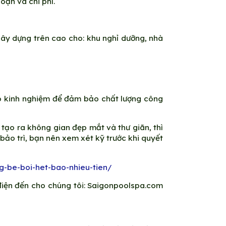
oạn và chi phí.
 xây dựng trên cao cho: khu nghỉ dưỡng, nhà
 có kinh nghiệm để đảm bảo chất lượng công
tạo ra không gian đẹp mắt và thư giãn, thì
bảo trì, bạn nên xem xét kỹ trước khi quyết
-be-boi-het-bao-nhieu-tien/
 điện đến cho chúng tôi: Saigonpoolspa.com