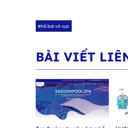
#hồ bơi vô cực
BÀI VIẾT LIÊ