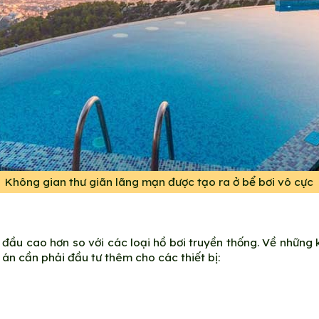
Không gian thư giãn lãng mạn được tạo ra ở bể bơi vô cực
 đầu cao hơn so với các loại hồ bơi truyền thống. Về những
ự án cần phải đầu tư thêm cho các thiết bị: