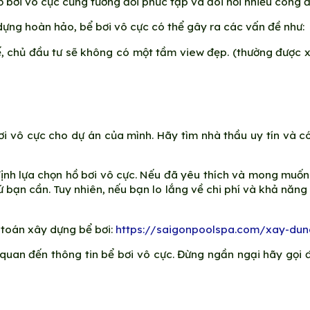
hồ bơi vô cực cũng tương đối phức tạp và đòi hỏi nhiều công đ
dựng hoàn hảo, bể bơi vô cực có thể gây ra các vấn đề như:
t kế, chủ đầu tư sẽ không có một tầm view đẹp. (thường được
ơi vô cực cho dự án của mình. Hãy tìm nhà thầu uy tín và
định lựa chọn hồ bơi vô cực. Nếu đã yêu thích và mong muốn 
 bạn cần. Tuy nhiên, nếu bạn lo lắng về chi phí và khả năng 
 toán xây dựng bể bơi:
https://saigonpoolspa.com/xay-dung
quan đến thông tin bể bơi vô cực. Đừng ngần ngại hãy gọi