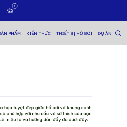
0
n
SẢN PHẨM
KIẾN THỨC
THIẾT BỊ HỒ BƠI
DỰ ÁN
hòa hợp tuyệt đẹp giữa hồ bơi và khung cảnh
 có phù hợp với nhu cầu và sở thích của bạn
t sẽ miêu tả và hướng dẫn đầy đủ dưới đây: