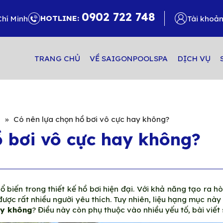
0902 722 748
HOTLINE:
Chí Minh
Tài khoả
TRANG CHỦ
VỀ SAIGONPOOLSPA
DỊCH VỤ
i
»
Có nên lựa chọn hồ bơi vô cực hay không?
ồ bơi vô cực hay không?
 biến trong thiết kế hồ bơi hiện đại. Với khả năng tạo ra 
ược rất nhiều người yêu thích. Tuy nhiên, liệu hạng mục này
ay không
? Điều này còn phụ thuộc vào nhiều yếu tố, bài viế