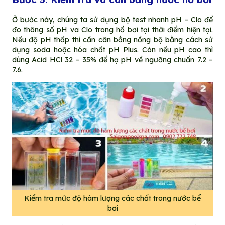
Ở bước này, chúng ta sử dụng bộ test nhanh pH – Clo để
đo thông số pH va Clo trong hồ bơi tại thời điểm hiện tại.
Nếu độ pH thấp thì cần cân bằng nồng bộ bằng cách sử
dụng soda hoặc hóa chất pH Plus. Còn nếu pH cao thì
dùng Acid HCl 32 – 35% để hạ pH về ngưỡng chuẩn 7.2 –
7.6.
Kiểm tra mức độ hàm lượng các chất trong nước bể
bơi