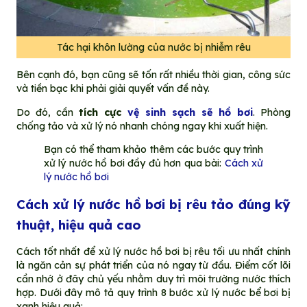
Tác hại khôn lường của nước bị nhiễm rêu
Bên cạnh đó, bạn cũng sẽ tốn rất nhiều thời gian, công sức
và tiền bạc khi phải giải quyết vấn đề này.
Do đó, cần
tích cực
vệ sinh sạch sẽ hồ bơi
. Phòng
chống tảo và xử lý nó nhanh chóng ngay khi xuất hiện.
Bạn có thể tham khảo thêm các bước quy trình
xử lý nước hồ bơi đầy đủ hơn qua bài:
Cách xử
lý nước hồ bơi
Cách xử lý nước hồ bơi bị rêu tảo đúng kỹ
thuật, hiệu quả cao
Cách tốt nhất để xử lý nước hồ bơi bị rêu tối ưu nhất chính
là ngăn cản sự phát triển của nó ngay từ đầu. Điểm cốt lõi
cần nhớ ở đây chủ yếu nhằm duy trì môi trường nước thích
hợp. Dưới đây mô tả quy trình 8 bước xử lý nước bể bơi bị
xanh hiệu quả: