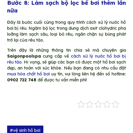
Bước 8: Làm sạch bộ lọc bể bơi thêm lần
nữa
Đây là bước cuối cùng trong quy trình cách xử lý nước hồ
bơi bị rêu. Ngâm bộ lọc trong dung dịch axit clohydric pha
loãng làm sạch sâu, loại bỏ rêu, ngăn chặn sự bùng phát
trở lại của rêu tảo.
Trên đây là những thông tin chia sẻ mà chuyên gia
Saigonpoolspa
cung cấp về
cách xử lý nước hồ bơi bị
rêu tảo
. Hi vọng, sẽ giúp các bạn có được một hồ bơi sạch
đẹp, an toàn với sức khỏe. Nếu bạn đang có nhu cầu đặt
mua hóa chất hồ bơi
uy tín, vui lòng liên hệ đến số hotline:
0902 722 748
để được tư vấn miễn phí!
#vệ sinh hồ bơi