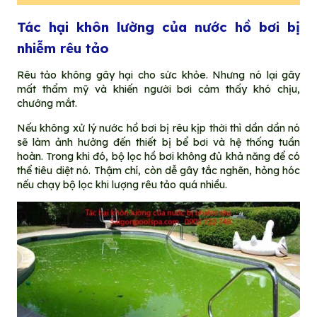
Tác hại khôn lường của nước hồ bơi bị
nhiễm rêu tảo
Rêu tảo không gây hại cho sức khỏe. Nhưng nó lại gây
mất thẩm mỹ và khiến người bơi cảm thấy khó chịu,
chướng mắt.
Nếu không xử lý nước hồ bơi bị rêu kịp thời thì dần dần nó
sẽ làm ảnh hưởng đến thiết bị bể bơi và hệ thống tuần
hoàn. Trong khi đó, bộ lọc hồ bơi không đủ khả năng để có
thể tiêu diệt nó. Thậm chí, còn dễ gây tắc nghẽn, hỏng hóc
nếu chạy bộ lọc khi lượng rêu tảo quá nhiều.