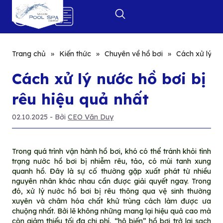
0
Trang chủ
»
Kiến thức
»
Chuyên về hồ bơi
»
Cách xử lý nư
Cách xử lý nước hồ bơi bị
rêu hiệu quả nhất
02.10.2025
- Bởi
CEO Văn Duy
Trong quá trình vận hành hồ bơi, khó có thể tránh khỏi tình
trạng nước hồ bơi bị nhiễm rêu, tảo, có mùi tanh xung
quanh hồ. Đây là sự cố thường gặp xuất phát từ nhiều
nguyên nhân khác nhau cần được giải quyết ngay. Trong
đó, xử lý nước hồ bơi bị rêu thông qua vệ sinh thường
xuyên và châm hóa chất khử trùng cách làm được ưa
chuộng nhất. Bởi lẽ không những mang lại hiệu quả cao mà
còn giảm thiểu tối đa chi phí, “hô biến” hồ bơi trở lại sạch