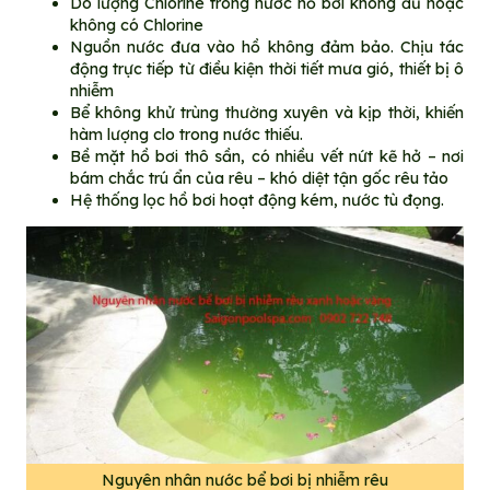
Do lượng Chlorine trong nước hồ bơi không đủ hoặc
không có Chlorine
Nguồn nước đưa vào hồ không đảm bảo. Chịu tác
động trực tiếp từ điều kiện thời tiết mưa gió, thiết bị ô
nhiễm
Bể không khử trùng thường xuyên và kịp thời, khiến
hàm lượng clo trong nước thiếu.
Bề mặt hồ bơi thô sần, có nhiều vết nứt kẽ hở – nơi
bám chắc trú ẩn của rêu – khó diệt tận gốc rêu tảo
Hệ thống lọc hồ bơi hoạt động kém, nước tù đọng.
Nguyên nhân nước bể bơi bị nhiễm rêu