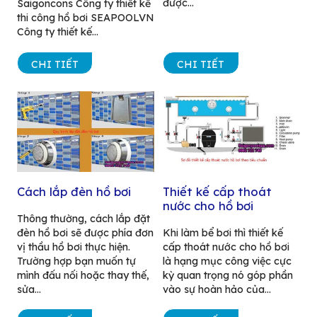
được...
Saigoncons Công ty thiết kế
thi công hồ bơi SEAPOOLVN
Công ty thiết kế...
CHI TIẾT
CHI TIẾT
Cách lắp đèn hồ bơi
Thiết kế cấp thoát
nước cho hồ bơi
Thông thường, cách lắp đặt
đèn hồ bơi sẽ được phía đơn
Khi làm bể bơi thì thiết kế
vị thầu hồ bơi thực hiện.
cấp thoát nước cho hồ bơi
Trường hợp bạn muốn tự
là hạng mục công việc cực
mình đấu nối hoặc thay thế,
kỳ quan trọng nó góp phần
sửa...
vào sự hoàn hảo của...