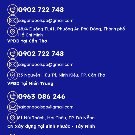
0902 722 748
saigonpoolspa@gmail.com
48/4 Đường TL41, Phường An Phú Đông, Thành phố
Hồ Chí Minh
VPĐD tại Cần Thơ
0902 722 748
saigonpoolspa@gmail.com
35 Nguyễn Hữu Trí, Ninh Kiều, TP. Cần Thơ
VPĐD tại Miền Trung
0963 086 246
saigonpoolspa@gmail.com
81 Núi Thành, Hải Châu, TP. Đà Nẵng
CN xây dựng tại Bình Phước - Tây Ninh