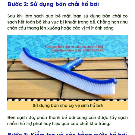
Bước 2: Sử dụng bàn chải hồ bơi
Sau khi làm sạch qua bề mặt, bạn sử dụng bàn chải cọ
sạch hết toàn bộ khu vực bị khuất trong bể. Chẳng hạn như
chân cầu thang lên xuống hoặc các vị trí ít ánh sáng.
Sử dụng bàn chà cọ vệ sinh hồ bơi
Bên cạnh đó, phần thành bể bơi cũng cần được tẩy sạch
nhằm hỗ trợ phát huy hiệu quả của chất khử trùng.
Bước 3: Kiểm tra và cân bằng nước hồ bơi