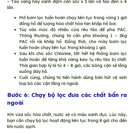
– Tảo vàng hay xanh đậm cần sốc x 3 lần và tảo đen x 4
lần.
Mở bơm lọc tuần hoàn chạy liên tục trong vòng 1 giờ
đồng hồ để lượng hóa chất hòa tan khắp hồ bơi.
Tùy vào mức độ nhiều của rêu tảo để pha PAC.
Thông thường, chúng ta cần pha khoảng 1 – 2kg
PAC rồi rải khắp hồ. Đồng thời, cho máy bơm lọc
tuần hoàn chạy liên tục trong khoảng 1 giờ.
Sau khi cho sốc Chlorine, tắt hết hệ thống bơm lọc
tuần hoàn để tăng khả năng keo tụ rêu tảo bị chết.
Thời gian hợp lý là từ 4 – 8 giờ, các bông cặn sẽ lắng
xuống đáy hồ.
Cuối cùng, chúng ta tiến hành dùng bàn hút vệ sinh
loại bỏ các cặn lắng ra ngoài.
Bước 6: Chạy bộ lọc đưa các chất bẩn ra
ngoài
Khi vừa sốc hóa chất, nước sẽ có màu xanh đục. Lúc này,
bạn cần chạy bộ lọc hoạt động liên tục trong 8 giờ cho đến
khi nước sạch.