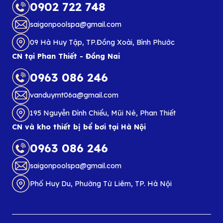
0902 722 748
saigonpoolspa@gmail.com
09 Hà Huy Tập, TP.Đồng Xoài, Bình Phước
CN tại Phan Thiết - Đồng Nai
0963 086 246
vanduymt06a@gmail.com
195 Nguyễn Đình Chiểu, Mũi Né, Phan Thiết
CN và kho thiết bị bể bơi tại Hà Nội
0963 086 246
saigonpoolspa@gmail.com
Phố Huy Du, Phường Từ Liêm, TP. Hà Nội