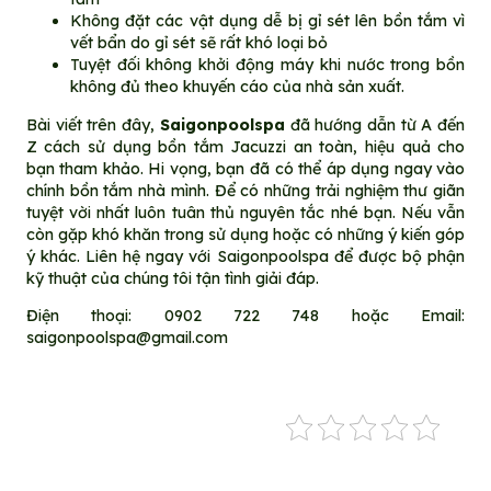
Không đặt các vật dụng dễ bị gỉ sét lên bồn tắm vì
vết bẩn do gỉ sét sẽ rất khó loại bỏ
Tuyệt đối không khởi động máy khi nước trong bồn
không đủ theo khuyến cáo của nhà sản xuất.
Bài viết trên đây,
Saigonpoolspa
đã hướng dẫn từ A đến
Z cách sử dụng bồn tắm Jacuzzi an toàn, hiệu quả cho
bạn tham khảo. Hi vọng, bạn đã có thể áp dụng ngay vào
chính bồn tắm nhà mình. Để có những trải nghiệm thư giãn
tuyệt vời nhất luôn tuân thủ nguyên tắc nhé bạn. Nếu vẫn
còn gặp khó khăn trong sử dụng hoặc có những ý kiến góp
ý khác. Liên hệ ngay với Saigonpoolspa để được bộ phận
kỹ thuật của chúng tôi tận tình giải đáp.
Điện thoại: 0902 722 748 hoặc Email:
saigonpoolspa@gmail.com