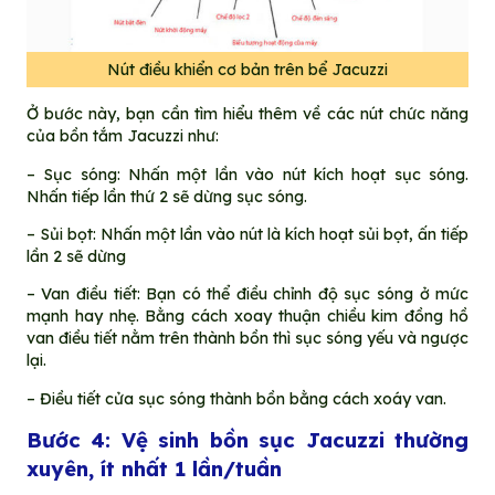
Nút điều khiển cơ bản trên bể Jacuzzi
Ở bước này, bạn cần tìm hiểu thêm về các nút chức năng
của bồn tắm Jacuzzi như:
– Sục sóng: Nhấn một lần vào nút kích hoạt sục sóng.
Nhấn tiếp lần thứ 2 sẽ dừng sục sóng.
– Sủi bọt: Nhấn một lần vào nút là kích hoạt sủi bọt, ấn tiếp
lần 2 sẽ dừng
– Van điều tiết: Bạn có thể điều chỉnh độ sục sóng ở mức
mạnh hay nhẹ. Bằng cách xoay thuận chiều kim đồng hồ
van điều tiết nằm trên thành bồn thì sục sóng yếu và ngược
lại.
– Điều tiết cửa sục sóng thành bồn bằng cách xoáy van.
Bước 4: Vệ sinh bồn sục Jacuzzi thường
xuyên, ít nhất 1 lần/tuần