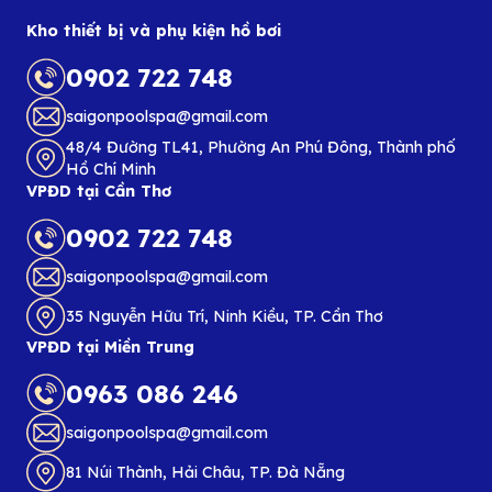
Kho thiết bị và phụ kiện hồ bơi
0902 722 748
saigonpoolspa@gmail.com
48/4 Đường TL41, Phường An Phú Đông, Thành phố
Hồ Chí Minh
VPĐD tại Cần Thơ
0902 722 748
saigonpoolspa@gmail.com
35 Nguyễn Hữu Trí, Ninh Kiều, TP. Cần Thơ
VPĐD tại Miền Trung
0963 086 246
saigonpoolspa@gmail.com
81 Núi Thành, Hải Châu, TP. Đà Nẵng