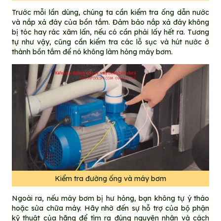
Trước mỗi lần dùng, chúng ta cần kiểm tra ống dẫn nước
và nắp xả đáy của bồn tắm. Đảm bảo nắp xả đáy không
bị tóc hay rác xâm lấn, nếu có cần phải lấy hết ra. Tương
tự như vậy, cũng cần kiểm tra các lỗ sục và hút nước ở
thành bồn tắm để nó không làm hỏng máy bơm.
Kiểm tra đường ống và máy bơm
Ngoài ra, nếu máy bơm bị hư hỏng, bạn không tự ý tháo
hoặc sửa chữa máy. Hãy nhờ đến sự hỗ trợ của bộ phận
kỹ thuật của hãng để tìm ra đúng nguyên nhân và cách