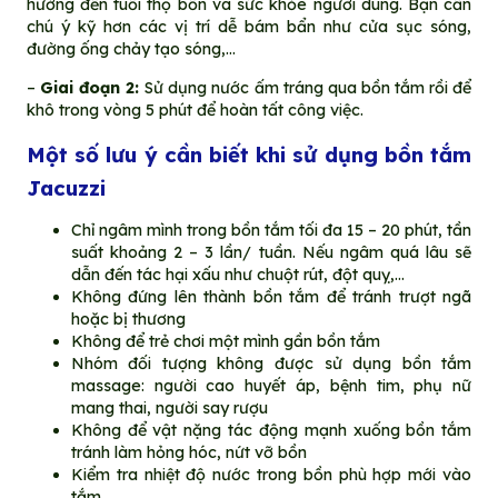
hưởng đến tuổi thọ bồn và sức khỏe người dùng. Bạn cần
chú ý kỹ hơn các vị trí dễ bám bẩn như cửa sục sóng,
đường ống chảy tạo sóng,…
–
Giai đoạn 2:
Sử dụng nước ấm tráng qua bồn tắm rồi để
khô trong vòng 5 phút để hoàn tất công việc.
Một số lưu ý cần biết khi sử dụng bồn tắm
Jacuzzi
Chỉ ngâm mình trong bồn tắm tối đa 15 – 20 phút, tần
suất khoảng 2 – 3 lần/ tuần. Nếu ngâm quá lâu sẽ
dẫn đến tác hại xấu như chuột rút, đột quỵ,…
Không đứng lên thành bồn tắm để tránh trượt ngã
hoặc bị thương
Không để trẻ chơi một mình gần bồn tắm
Nhóm đối tượng không được sử dụng bồn tắm
massage: người cao huyết áp, bệnh tim, phụ nữ
mang thai, người say rượu
Không để vật nặng tác động mạnh xuống bồn tắm
tránh làm hỏng hóc, nứt vỡ bồn
Kiểm tra nhiệt độ nước trong bồn phù hợp mới vào
tắm