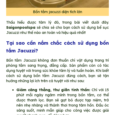
Bồn tắm jacuzzi diện tích lớn
Thấu hiểu được tâm lý đó, trong bài viết dưới đây.
Saigonpoolspa
sẽ chia sẻ cho bạn cách sử dụng bể sục
Jacuzzi như thế nào an toàn và hiệu quả nhất!
Tại sao cần nắm chắc cách sử dụng bồn
tắm Jacuzzi?
Bồn tắm Jacuzzi không đơn thuần chỉ vật dụng trang trí
phòng tắm sang trọng, đẳng cấp. Sản phẩm còn có tác
dụng tuyệt vời trong sức khỏe tâm lý và tuần hoàn. Khi biết
cách sử dụng bồn tắm Jacuzzi đúng cách, bạn sẽ tận
hưởng những lợi ích trên cả tuyệt vời như sau:
Giảm căng thẳng, thư giãn tinh thần:
Chỉ với 15
phút mỗi ngày ngâm mình trong bồn tắm, cơ thể
được thanh lọc. Bạn sẽ gạt bỏ được tạp niệm, trở
nên nhẹ nhàng và thảnh thơi trong tâm hồn. Đầu óc
sáng suốt, minh mẫn giúp cho công việc được giải