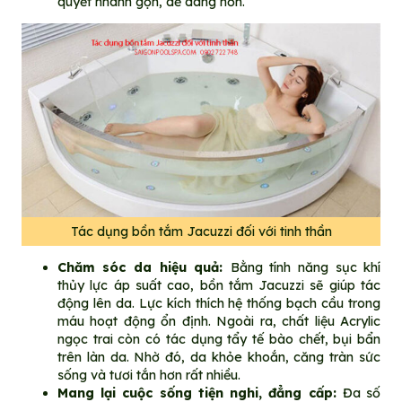
quyết nhanh gọn, dễ dàng hơn.
Tác dụng bồn tắm Jacuzzi đối với tinh thần
Chăm sóc da hiệu quả:
Bằng tính năng sục khí
thủy lực áp suất cao, bồn tắm Jacuzzi sẽ giúp tác
động lên da. Lực kích thích hệ thống bạch cầu trong
máu hoạt động ổn định. Ngoài ra, chất liệu Acrylic
ngọc trai còn có tác dụng tẩy tế bào chết, bụi bẩn
trên làn da. Nhờ đó, da khỏe khoắn, căng tràn sức
sống và tươi tắn hơn rất nhiều.
Mang lại cuộc sống tiện nghi, đẳng cấp:
Đa số