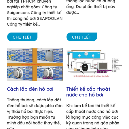
thống lọc nước có đường
bơi tại TPHCM chuyên
ống. Đa phần thiết bị này
nghiệp nhất gồm: Công ty
được...
Saigoncons Công ty thiết kế
thi công hồ bơi SEAPOOLVN
Công ty thiết kế...
CHI TIẾT
CHI TIẾT
Cách lắp đèn hồ bơi
Thiết kế cấp thoát
nước cho hồ bơi
Thông thường, cách lắp đặt
đèn hồ bơi sẽ được phía đơn
Khi làm bể bơi thì thiết kế
vị thầu hồ bơi thực hiện.
cấp thoát nước cho hồ bơi
Trường hợp bạn muốn tự
là hạng mục công việc cực
mình đấu nối hoặc thay thế,
kỳ quan trọng nó góp phần
sửa...
vào sự hoàn hảo của...