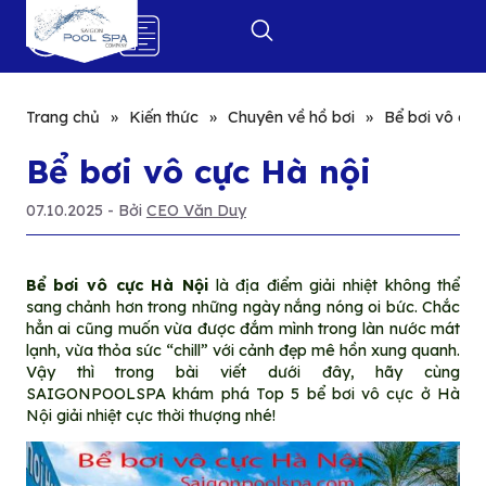
0
Trang chủ
»
Kiến thức
»
Chuyên về hồ bơi
»
Bể bơi vô cực
Bể bơi vô cực Hà nội
07.10.2025
- Bởi
CEO Văn Duy
Bể bơi vô cực Hà Nội
là địa điểm giải nhiệt không thể
sang chảnh hơn trong những ngày nắng nóng oi bức. Chắc
hẳn ai cũng muốn vừa được đắm mình trong làn nước mát
lạnh, vừa thỏa sức “chill” với cảnh đẹp mê hồn xung quanh.
Vậy thì trong bài viết dưới đây, hãy cùng
SAIGONPOOLSPA khám phá Top 5
bể bơi vô cực ở Hà
Nội
giải nhiệt cực thời thượng nhé!