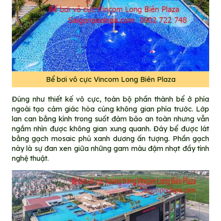
Bể bơi vô cực Vincom Long Biên Plaza
Đúng như thiết kế vô cực, toàn bộ phần thành bể ở phía
ngoài tạo cảm giác hòa cùng không gian phía trước. Lớp
lan can bằng kính trong suốt đảm bảo an toàn nhưng vẫn
ngắm nhìn được không gian xung quanh. Đáy bể được lát
bằng gạch mosaic phủ xanh dương ấn tượng. Phần gạch
này là sự đan xen giữa những gam màu đậm nhạt đầy tính
nghệ thuật.