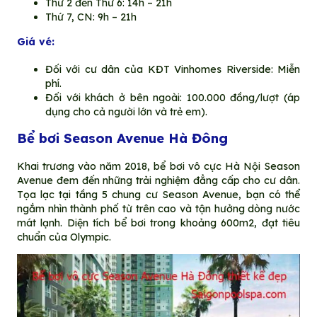
Thứ 2 đến Thứ 6: 14h – 21h
Thứ 7, CN: 9h – 21h
Giá vé:
Đối với cư dân của KĐT Vinhomes Riverside: Miễn
phí.
Đối với khách ở bên ngoài: 100.000 đồng/lượt (áp
dụng cho cả người lớn và trẻ em).
Bể bơi Season Avenue Hà Đông
Khai trương vào năm 2018, bể bơi vô cực Hà Nội Season
Avenue đem đến những trải nghiệm đẳng cấp cho cư dân.
Tọa lạc tại tầng 5 chung cư Season Avenue, bạn có thể
ngắm nhìn thành phố từ trên cao và tận hưởng dòng nước
mát lạnh. Diện tích bể bơi trong khoảng 600m2, đạt tiêu
chuẩn của Olympic.