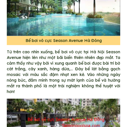
Bể bơi vô cực Season Avenue Hà Đông
Từ trên cao nhìn xuống, bể bơi vô cực tại Hà Nội Season
Avenue hiện lên như một bãi biển thiên nhiên đẹp mắt. Ta
cảm thấy như vậy bởi vì xung quanh bể bơi được bài trí bờ
cát trắng, cây xanh, hàng dừa,… Đáy bể lát bằng gạch
mosaic với màu sắc đậm nhạt xen kẽ. Vào những ngày
nóng bức, đắm mình trong sự mát lạnh của bể và hướng
mắt ra thành phố là một trải nghiệm không thể tuyệt vời
hơn!