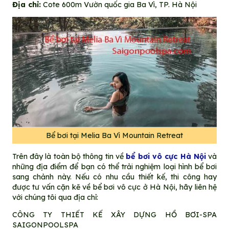
Địa chỉ:
Cote 600m Vườn quốc gia Ba Vì, TP. Hà Nội
Bể bơi tại Melia Ba Vì Mountain Retreat
Trên đây là toàn bộ thông tin về
bể bơi vô cực Hà Nội
và
những địa điểm để bạn có thể trải nghiệm loại hình bể bơi
sang chảnh này. Nếu có nhu cầu thiết kế, thi công hay
được tư vấn cặn kẽ về
bể bơi vô cực ở Hà Nội
, hãy liên hệ
với chúng tôi qua địa chỉ:
CÔNG TY THIẾT KẾ XÂY DỰNG HỒ BƠI-SPA
SAIGONPOOLSPA