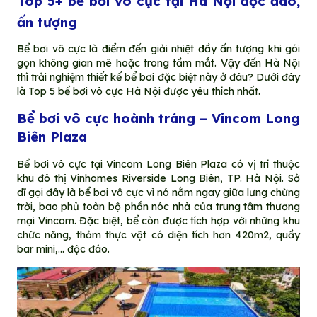
Top 5+ bể bơi vô cực tại Hà Nội độc đáo,
ấn tượng
Bể bơi vô cực là điểm đến giải nhiệt đầy ấn tượng khi gói
gọn không gian mê hoặc trong tầm mắt. Vậy đến Hà Nội
thì trải nghiệm thiết kế bể bơi đặc biệt này ở đâu? Dưới đây
là Top 5 bể bơi vô cực Hà Nội được yêu thích nhất.
Bể bơi vô cực hoành tráng – Vincom Long
Biên Plaza
Bể bơi vô cực tại Vincom Long Biên Plaza có vị trí thuộc
khu đô thị Vinhomes Riverside Long Biên, TP. Hà Nội. Sở
dĩ gọi đây là bể bơi vô cực vì nó nằm ngay giữa lưng chừng
trời, bao phủ toàn bộ phần nóc nhà của trung tâm thương
mại Vincom. Đặc biệt, bể còn được tích hợp với những khu
chức năng, thảm thực vật có diện tích hơn 420m2, quầy
bar mini,… độc đáo.