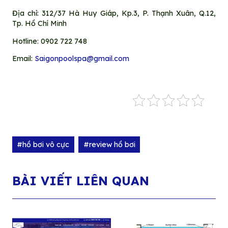
Địa chỉ: 312/37 Hà Huy Giáp, Kp.3, P. Thạnh Xuân, Q.12,
Tp. Hồ Chí Minh
Hotline: 0902 722 748
Email:
Saigonpoolspa@gmail.com
#hồ bơi vô cực
#review hồ bơi
BÀI VIẾT LIÊN QUAN