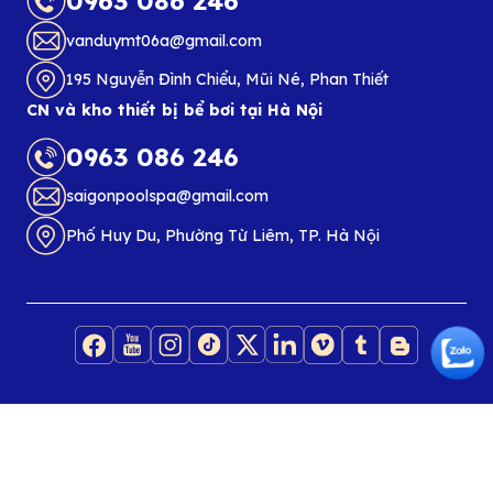
0963 086 246
vanduymt06a@gmail.com
195 Nguyễn Đình Chiểu, Mũi Né, Phan Thiết
CN và kho thiết bị bể bơi tại Hà Nội
0963 086 246
saigonpoolspa@gmail.com
Phố Huy Du, Phường Từ Liêm, TP. Hà Nội