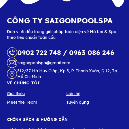
CÔNG TY SAIGONPOOLSPA
Đơn vị đi đầu trong giải pháp toàn diện về Hồ bơi & Spa
theo tiêu chuẩn toàn cầu
0902 722 748
/
0963 086 246
saigonpoolspa@gmail.com
312/37 Hà Huy Giáp, Kp.3, P. Thạnh Xuân, Q.12, Tp.
Hồ Chí Minh
VỀ CHÚNG TÔI
Giới thiệu
Liên hệ
Meet the Team
Tuyển dụng
CHÍNH SÁCH & HƯỚNG DẪN