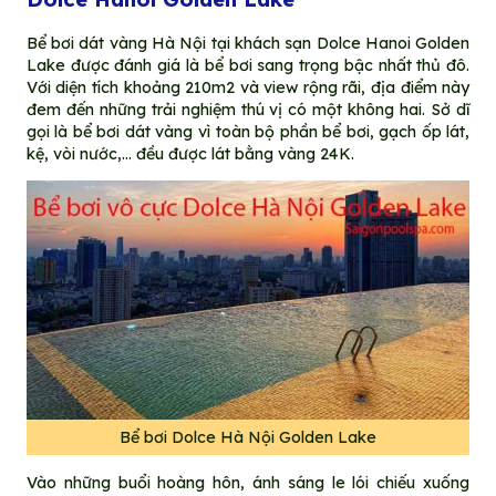
Bể bơi dát vàng Hà Nội
tại khách sạn Dolce Hanoi Golden
Lake được đánh giá là bể bơi sang trọng bậc nhất thủ đô.
Với diện tích khoảng 210m2 và view rộng rãi, địa điểm này
đem đến những trải nghiệm thú vị có một không hai. Sở dĩ
gọi là bể bơi dát vàng vì toàn bộ phần bể bơi, gạch ốp lát,
kệ, vòi nước,… đều được lát bằng vàng 24K.
Bể bơi Dolce Hà Nội Golden Lake
Vào những buổi hoàng hôn, ánh sáng le lói chiếu xuống