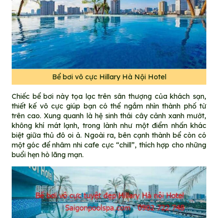
Bể bơi vô cực Hillary Hà Nội Hotel
Chiếc bể bơi này tọa lạc trên sân thượng của khách sạn,
thiết kế vô cực giúp bạn có thể ngắm nhìn thành phố từ
trên cao. Xung quanh là hệ sinh thái cây cảnh xanh mướt,
không khí mát lạnh, trong lành như một điểm nhấn khác
biệt giữa thủ đô oi ả. Ngoài ra, bên cạnh thành bể còn có
một góc để nhâm nhi cafe cực “chill”, thích hợp cho những
buổi hẹn hò lãng mạn.