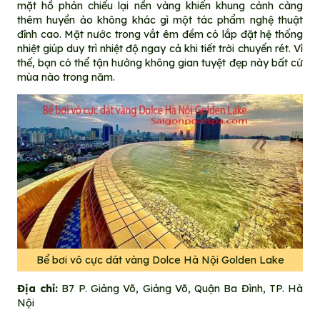
mặt hồ phản chiếu lại nền vàng khiến khung cảnh càng
thêm huyền ảo không khác gì một tác phẩm nghệ thuật
đỉnh cao. Mặt nước trong vắt êm đềm có lắp đặt hệ thống
nhiệt giúp duy trì nhiệt độ ngay cả khi tiết trời chuyển rét. Vì
thế, bạn có thể tận hưởng không gian tuyệt đẹp này bất cứ
mùa nào trong năm.
Bể bơi vô cực dát vàng Dolce Hà Nội Golden Lake
Địa chỉ:
B7 P. Giảng Võ, Giảng Võ, Quận Ba Đình, TP. Hà
Nội