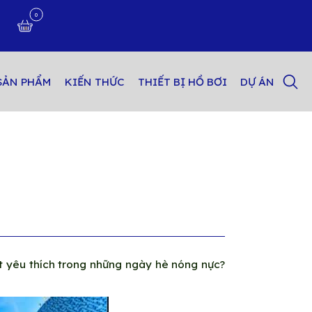
0
n
SẢN PHẨM
KIẾN THỨC
THIẾT BỊ HỒ BƠI
DỰ ÁN
ệt yêu thích trong những ngày hè nóng nực?