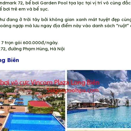
ark 72, bể bơi Garden Pool tọa lạc tại vị trí vô cùng đắc đ
ể bơi trẻ em và bể sục.
như đang ở trời tây bởi không gian xanh mát tuyệt đẹp cùng
oáng ngợp mà lưu ngay địa điểm này vào danh sách “ruột” 
g 7 trọn gói 600.000đ/ngày.
72, đường Phạm Hùng, Hà Nội
ng Biên