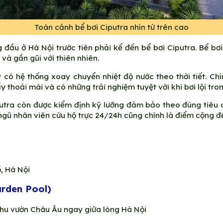
Toàn cảnh bể bơi Ciputra nhìn từ trên cao
g đầu ở Hà Nội trước tiên phải kể đến bể bơi Ciputra. Bể bơ
à gần gũi với thiên nhiên.
 có hệ thống xoay chuyển nhiệt độ nước theo thời tiết. Ch
y thoải mái và có những trải nghiệm tuyệt vời khi bơi lội tr
utra còn được kiểm định kỹ lưỡng đảm bảo theo đúng tiêu ch
i ngũ nhân viên cứu hộ trực 24/24h cũng chính là điểm cộng 
, Hà Nội
arden Pool)
 khu vườn Châu Âu ngay giữa lòng Hà Nội