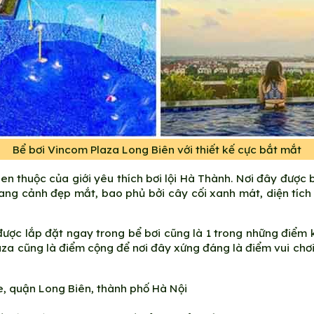
Bể bơi Vincom Plaza Long Biên với thiết kế cực bắt mắt
en thuộc của giới yêu thích bơi lội Hà Thành. Nơi đây được b
uang cảnh đẹp mắt, bao phủ bởi cây cối xanh mát, diện tích
ược lắp đặt ngay trong bể bơi cũng là 1 trong những điểm kh
laza cũng là điểm cộng để nơi đây xứng đáng là điểm vui chơ
e, quận Long Biên, thành phố Hà Nội