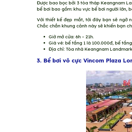
Được bao bọc bởi 3 tòa tháp Keangnam Landm
bể bơi bao gồm: khu vực bể bơi người lớn, b
Với thiết kế đẹp mắt, tới đây bạn sẽ ngỡ 
Chắc chắn khung cảnh này sẽ khiến bạn ch
Giờ mở cửa: 6h – 21h.
Giá vé: bể tầng 1 là 100.000đ, bể tần
Địa chỉ: Tòa nhà Keangnam Landmark
3. Bể bơi vô cực Vincom Plaza Lo