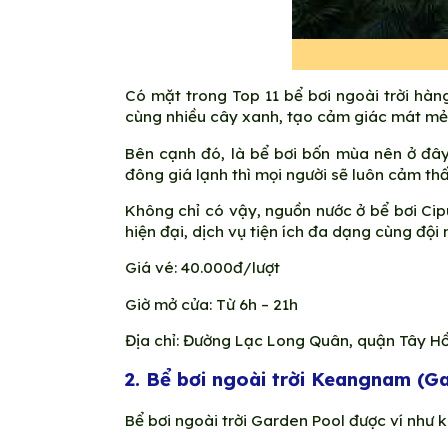
Có mặt trong Top 11 bể bơi ngoài trời hàn
cùng nhiều cây xanh, tạo cảm giác mát mẻ v
Bên cạnh đó, là bể bơi bốn mùa nên ở đây
đông giá lạnh thì mọi người sẽ luôn cảm thấ
Không chỉ có vậy, nguồn nước ở bể bơi Cip
hiện đại, dịch vụ tiện ích đa dạng cùng độ
Giá vé: 40.000đ/lượt
Giờ mở cửa: Từ 6h – 21h
Địa chỉ: Đường Lạc Long Quân, quận Tây Hồ
2. Bể bơi ngoài trời Keangnam (G
Bể bơi ngoài trời Garden Pool được ví như