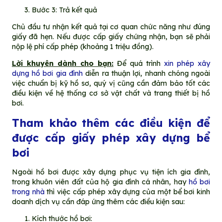
Bước 3: Trả kết quả
Chủ đầu tư nhận kết quả tại cơ quan chức năng như đúng
giấy đã hẹn. Nếu được cấp giấy chứng nhận, bạn sẽ phải
nộp lệ phí cấp phép (khoảng 1 triệu đồng).
Lời khuyên dành cho bạn:
Để quá trình
xin phép xây
dựng hồ bơi gia đình
diễn ra thuận lợi, nhanh chóng ngoài
việc chuẩn bị kỹ hồ sơ, quý vị cũng cần đảm bảo tốt các
điều kiện về hệ thống cơ sở vật chất và trang thiết bị hồ
bơi.
Tham khảo thêm các
điều kiện để
được cấp giấy phép xây dựng bể
bơi
Ngoài hồ bơi được xây dựng phục vụ tiện ích gia đình,
trong khuôn viên đất của hộ gia đình cá nhân, hay
hồ bơi
trong nhà
thì việc cấp phép xây dựng của một bể bơi kinh
doanh dịch vụ cần đáp ứng thêm các điều kiện sau:
Kích thước hồ bơi: