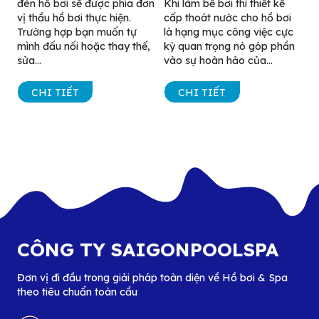
đèn hồ bơi sẽ được phía đơn
Khi làm bể bơi thì thiết kế
vị thầu hồ bơi thực hiện.
cấp thoát nước cho hồ bơi
Trường hợp bạn muốn tự
là hạng mục công việc cực
mình đấu nối hoặc thay thế,
kỳ quan trọng nó góp phần
sửa...
vào sự hoàn hảo của...
CHI TIẾT
CHI TIẾT
CÔNG TY SAIGONPOOLSPA
Đơn vị đi đầu trong giải pháp toàn diện về Hồ bơi & Spa
theo tiêu chuẩn toàn cầu