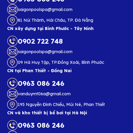
saigonpoolspa@gmail.com
81 Núi Thành, Hải Châu, TP. Đà Nẵng
CN xây dựng tại Bình Phước - Tây Ninh
0902 722 748
saigonpoolspa@gmail.com
09 Hà Huy Tập, TP.Đồng Xoài, Bình Phước
CN tại Phan Thiết - Đồng Nai
0963 086 246
vanduymt06a@gmail.com
195 Nguyễn Đình Chiểu, Mũi Né, Phan Thiết
CN và kho thiết bị bể bơi tại Hà Nội
0963 086 246