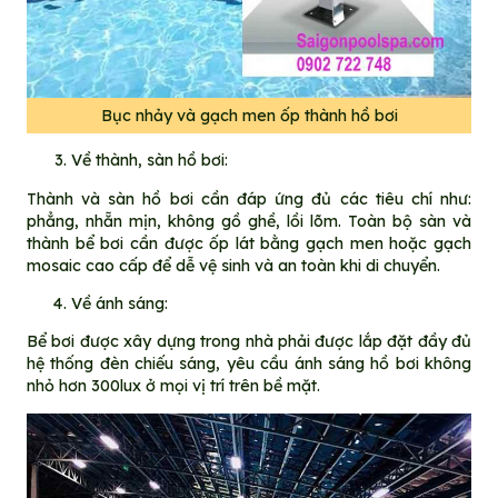
Bục nhảy và gạch men ốp thành hồ bơi
Về thành, sàn hồ bơi:
Thành và sàn hồ bơi cần đáp ứng đủ các tiêu chí như:
phẳng, nhẵn mịn, không gồ ghề, lồi lõm. Toàn bộ sàn và
thành bể bơi cần được ốp lát bằng gạch men hoặc gạch
mosaic cao cấp để dễ vệ sinh và an toàn khi di chuyển.
Về ánh sáng:
Bể bơi được xây dựng trong nhà phải được lắp đặt đầy đủ
hệ thống đèn chiếu sáng, yêu cầu ánh sáng hồ bơi không
nhỏ hơn 300lux ở mọi vị trí trên bề mặt.