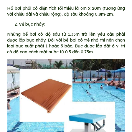
Hồ bơi phải có diện tích tối thiểu là 6m x 20m (tương ứng
với chiều dài và chiều rộng), độ sâu khoảng 0,8m-2m.
Về bục nhảy:
Những bể bơi có độ sâu từ 1.35m trở lên yêu cầu phải
được lắp bục nhảy. Đối với bể bơi có trẻ nhỏ thì nên chọn
loại bục xuất phát 1 hoặc 3 bậc. Bục được lắp đặt ở vị trí
có độ cao cách mặt nước từ 0.5 đến 0.75m.