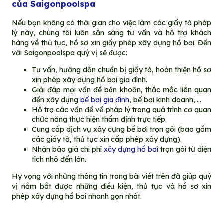
của Saigonpoolspa
Nếu bạn không có thời gian cho việc làm các giấy tờ pháp
lý này, chúng tôi luôn sẵn sàng tư vấn và hỗ trợ khách
hàng về thủ tục, hồ sơ xin giấy phép xây dựng hồ bơi. Đến
với Saigonpoolspa quý vị sẽ được:
Tư vấn, hướng dẫn chuẩn bị giấy tờ, hoàn thiện hồ sơ
xin phép xây dựng hồ bơi gia đình.
Giải đáp mọi vấn đề băn khoăn, thắc mắc liên quan
đến xây dựng
bể bơi gia đình
, bể bơi kinh doanh,….
Hỗ trợ các vấn đề về pháp lý trong quá trình cơ quan
chức năng thực hiện thẩm định trực tiếp.
Cung cấp dịch vụ xây dựng bể bơi trọn gói (bao gồm
các giấy tờ, thủ tục xin cấp phép xây dựng).
Nhận báo giá chi phí
xây dựng hồ bơi
trọn gói từ diện
tích nhỏ đến lớn.
Hy vọng với những thông tin trong bài viết trên đã giúp quý
vị nắm bắt được những điều kiện, thủ tục và hồ sơ xin
phép xây dựng hồ bơi nhanh gọn nhất.