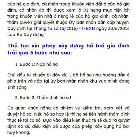
của hộ gia đình, cá nhân trong khuôn viên đất ở của hộ gia
đình, cá nhân đó thì được xem là 01 hạng mục tiện ích
trong khuôn viên nhà ở riêng lẻ của hộ gia đình, cá nhân;
thẩm quyền giải quyết thuộc Ủy ban nhân dân cấp huyện.
Quy định tại
Thông tư số 15/2016/TT-BXD
ngày 30/6/2016
của Bộ Xây dựng.
Thủ tục xin phép xây dựng hồ bơi gia đình
trải qua 3 bước như sau:
Bước 1: Nộp hồ sơ
Chủ đầu tư chuẩn bị đầy đủ 1 bộ hồ sơ như hướng dẫn ở
phía trên và nộp tại ủy ban nhân nhân khu vực mình đang
sinh sống.
Bước 2: Thẩm định hồ sơ
Cơ quan chức năng có nhiệm vụ kiểm tra, xem xét và
duyệt hồ sơ. Nếu hồ sơ hợp lệ thì họ sẽ tiến hành thẩm định
thực tế tại cơ sở. Dựa vào điều kiện thực tế sẽ đưa ra quyết
định có đủ điều kiện để được cấp phép xây dựng hồ bơi
hay không.